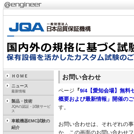
お問い合わせ
ＨＯＭＥ
ニュース
ページ
『
9/4【愛知会場】無料
最新情報
概要および最新情報」開催のご
製品・技術
JQAの認証・試験サービ
す。
ス
車載機器EMC試験の
お問い合わせは、それぞれの事
紹介
か、この画面のお問い合わせフ