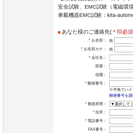
安全試験、EMC試験（電磁環境試験）：k
車載機器EMC試験：kita-automoti
あなた様のご連絡先(
＊印必須
*
お名前：
姓
*
お名前カナ：
姓
*
会社名：
部署：
役職：
*
郵便番号：
※半角でハイ
郵便番号を調
*
都道府県：
*
住所：
*
電話番号：
FAX番号：