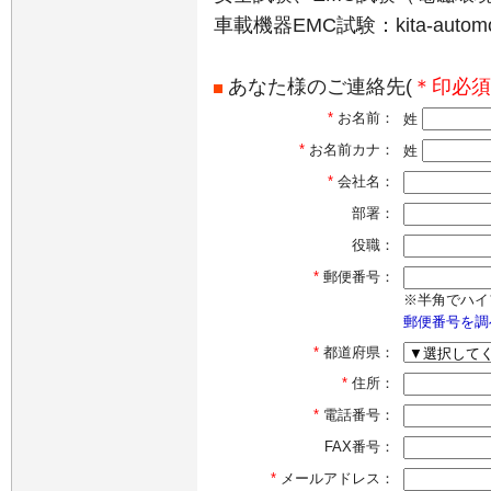
車載機器EMC試験：kita-automoti
あなた様のご連絡先(
＊印必須
*
お名前：
姓
*
お名前カナ：
姓
*
会社名：
部署：
役職：
*
郵便番号：
※半角でハイ
郵便番号を調
*
都道府県：
*
住所：
*
電話番号：
FAX番号：
*
メールアドレス：