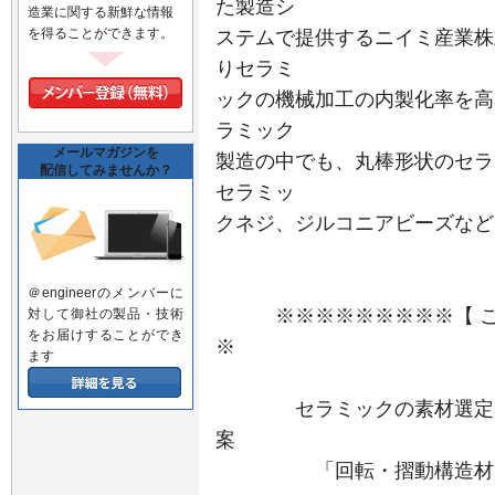
た製造シ
造業に関する新鮮な情報
を得ることができます。
ステムで提供するニイミ産業株
りセラミ
ックの機械加工の内製化率を高
ラミック
メールマガジンを
製造の中でも、丸棒形状のセラ
配信してみませんか？
セラミッ
クネジ、ジルコニアビーズなど
＠engineerのメンバーに
※※※※※※※※※【 ここ
対して御社の製品・技術
をお届けすることができ
※
ます
セラミックの素材選定、製
案
「回転・摺動構造材」独