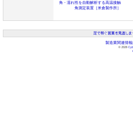
角・濡れ性を自動解析する高温接触
角測定装置［米倉製作所］
製造業関連情報総
© 2026
Cyb