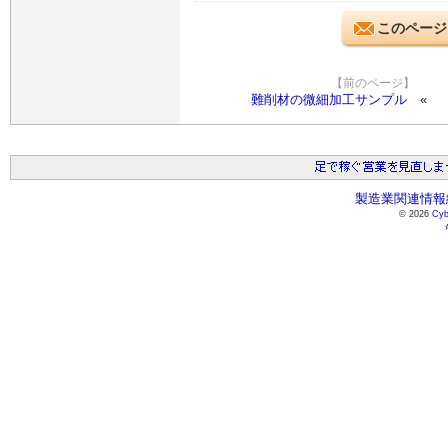
このページ
【前のページ】
難削材の微細加工サンプル
製造業関連情報総
© 2026
Cyb