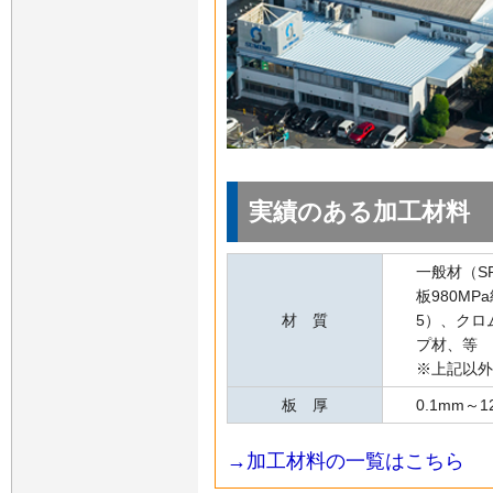
実績のある加工材料
一般材（S
板980M
材 質
5）、クロ
プ材、等
※上記以外
板 厚
0.1mm～1
→加工材料の一覧はこちら