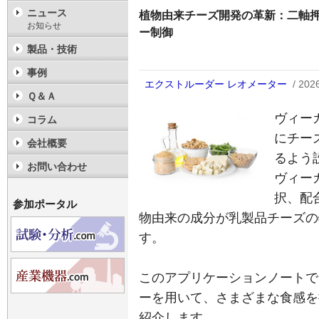
ニュース
植物由来チーズ開発の革新：二軸
お知らせ
ー制御
製品・技術
事例
エクストルーダー
レオメーター
/ 20
Ｑ＆Ａ
ヴィー
コラム
にチー
会社概要
るよう
お問い合わせ
ヴィー
択、配
参加ポータル
物由来の成分が乳製品チーズの
す。
このアプリケーションノートで
ーを用いて、さまざまな食感を
紹介します。