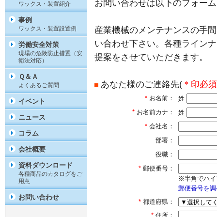
お問い合わせは以下のフォーム
ワックス・装置紹介
事例
ワックス・装置設置例
産業機械のメンテナンスの手間
い合わせ下さい。各種ラインナ
労働安全対策
現場の危険防止措置（安
提案をさせていただきます。
衛法対応）
Ｑ＆Ａ
あなた様のご連絡先(
＊印必須
よくあるご質問
*
お名前：
姓
イベント
*
お名前カナ：
姓
ニュース
*
会社名：
コラム
部署：
会社概要
役職：
資料ダウンロード
*
郵便番号：
各種商品のカタログをご
※半角でハイ
用意
郵便番号を調
お問い合わせ
*
都道府県：
*
住所：