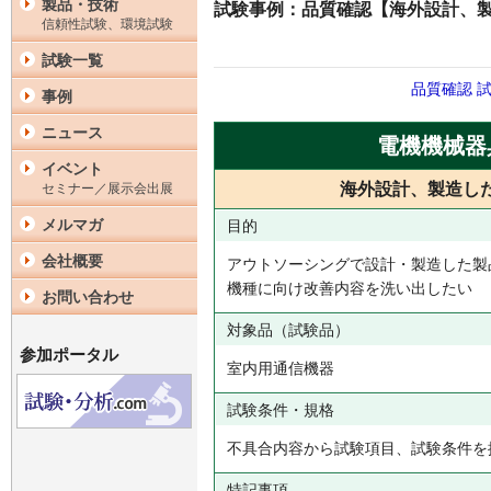
製品・技術
試験事例：品質確認【海外設計、
信頼性試験、環境試験
試験一覧
品質確認
事例
ニュース
電機機械器
イベント
海外設計、製造し
セミナー／展示会出展
メルマガ
目的
会社概要
アウトソーシングで設計・製造した製
機種に向け改善内容を洗い出したい
お問い合わせ
対象品（試験品）
参加ポータル
室内用通信機器
試験条件・規格
不具合内容から試験項目、試験条件を
特記事項