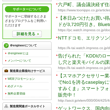
六戸町、議会議決経ず住
サポーターについて
https://www.toonippo.co.jp/articl
サポーターに登録するとさま
【本日みつけたお買い得
ざまなプログラムをご利用い
ドが3,720円引き。Blue
ただけます
https://pc.watch.impress.co.jp/d
NTTドコモ、エリクソ
＠engineerについて
https://k-tai.watch.impress.co.j
＠engineerとは
告げられた「KDDIの
メンバーについて
し穴と楽天モバイルの課
https://k-tai.watch.impress.co.j
製造業企業様向けサービス
【スマホアクセサリー業
WEBプロモーション
でNo1を誇るcasepl
めざメール
すみくま』スマートフォン
無料企業登録
販売中！
http://ascii.jp/elem/000/004/425/
製造業関連ポータルサイト
ゲットワークス、国内向け