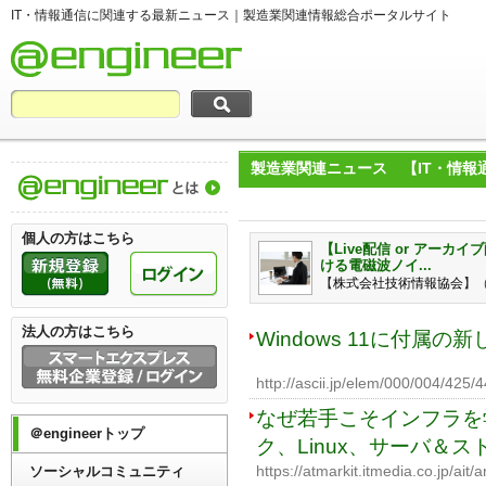
IT・情報通信に関連する最新ニュース｜製造業関連情報総合ポータルサイト
製造業関連ニュース 【IT・情
製造業関連情報総合ポータルサイト＠engi
個人の方はこちら
【Live配信 or アーカ
ける電磁波ノイ...
【
株式会社技術情報協会
】（
法人の方はこちら
Windows 11に付属の
http://ascii.jp/elem/000/004/42
なぜ若手こそインフラを
＠engineerトップ
ク、Linux、サーバ＆ス
https://atmarkit.itmedia.co.jp/ait
ソーシャルコミュニティ