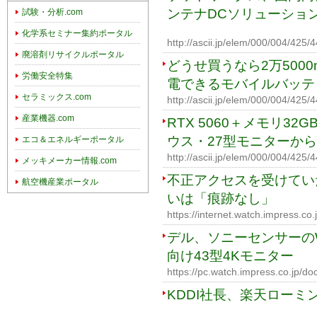
ンテナDCソリューションを
試験・分析.com
化学系セミナー集約ポータル
http://ascii.jp/elem/000/004/425/
廃溶剤リサイクルポータル
どうせ買うなら2万5000
労働安全特集
電できるモバイルバッテ
セラミックス.com
http://ascii.jp/elem/000/004/42
産業機器.com
RTX 5060＋メモリ3
ウス・27型モニターから
エコ＆エネルギーポータル
http://ascii.jp/elem/000/004/42
メッキメーカー情報.com
不正アクセスを受けてい
航空機産業ポータル
いは「痕跡なし」
https://internet.watch.impress.c
デル、ソニーセンサーの
向け43型4Kモニター
https://pc.watch.impress.co.jp/d
KDDI社長、楽天ローミ