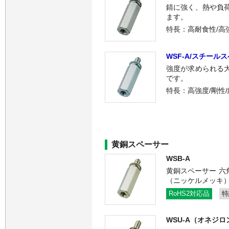
錆に強く、熱や負
ます。
特長：高耐食性/高
WSF-A/スチール
強度が求められる
です。
特長：高強度/剛性
黄銅スペーサー
WSB-A
黄銅スペーサー 六
（ニッケルメッキ
RoHS2対応品
特
WSU-A（オネジロ