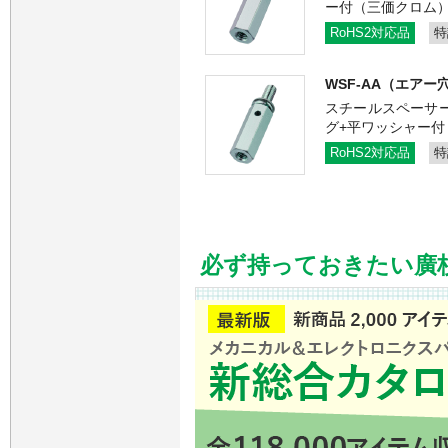
ー付（三価クロム
RoHS2対応品
特
WSF-AA（エアー
スチールスペーサー
グ+平ワッシャー付
RoHS2対応品
特
必ず持っておきたい廣