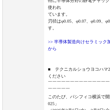
特に半導体分野の静電チャック(
使われ
ています。
刃径はφ0.05、φ0.07、φ0.
す。
>> 半導体製造向けセラミッ
から
■ テクニカルショウヨコハマ2
ください
￣￣￣￣￣￣￣￣￣￣￣￣￣￣
￣￣￣￣￣
このたび、パシフィコ横浜で開
025」