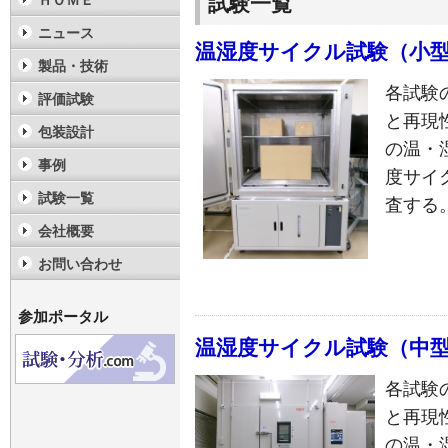
試験一覧
ＨＯＭＥ
ニュース
温湿度サイクル試験（小
製品・技術
各試験
評価試験
と再現
包装設計
の温・
事例
度サイ
試験一覧
査する
会社概要
お問い合わせ
参加ポータル
温湿度サイクル試験（中
各試験
と再現
の温・