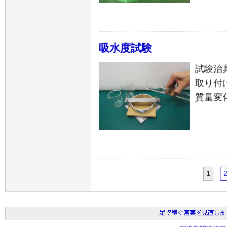
吸水度試験
試験治
取り付
質量変
1
2