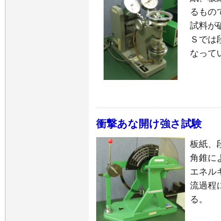
るもの
試料が
Ｓでは
なって
衝撃あな開け強さ試験
板紙、
角錐に
エネル
流過程
る。