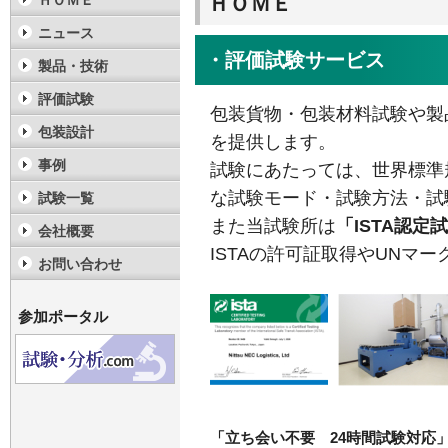
ＨＯＭＥ
ＨＯＭＥ
ニュース
・評価試験サービス
製品・技術
評価試験
包装貨物・包装材料試験や製
包装設計
を提供します。
事例
試験にあたっては、世界標準
な試験モード・試験方法・試
試験一覧
また当試験所は
「ISTA認定
会社概要
ISTAの許可証取得やUNマ
お問い合わせ
参加ポータル
「立ち会い不要 24時間試験対応