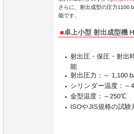
さらに、射出成型の圧力1100
能です。
■
卓上小型 射出成型機 HAA
射出圧・保圧・射出
能
射出圧力：～ 1,100 b
シリンダー温度：～4
金型温度：～250℃
ISOやJIS規格の
試験