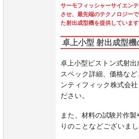
サーモフィッシャーサイエンテ
させ、最先端のテクノロジーで
た射出成型機を提供しています
卓上小型
射出成型機
卓上小型ピストン式射出成形機 
スペック詳細、価格など
ンティフィック株式会社
ださい。
また、材料の試験片作製
りのことなどございまし