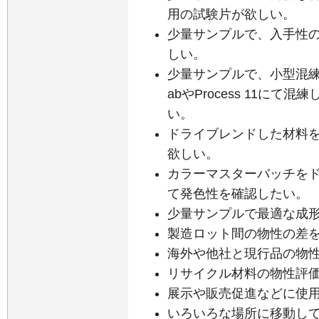
用の試験片が欲しい。
少量サンプルで、入手性
しい。
少量サンプルで、小型混練装置Ther
abやProcess 11に
い。
ドライブレンドした材料
欲しい。
カラーマスターバッチを
て発色性を確認したい。
少量サンプルで最適な成
製造ロット間の物性の差
海外や他社と現行品の物
リサイクル材料の物性評
展示や販売促進などに使
いろいろな場所に移動し