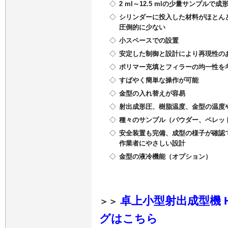
◇
2
ml
～12.5 mlの少量サンプルで成
◇
シリンダーに投入した材料がほとん
圧倒的に少ない
◇
小スペースでの設置
◇
安定した制御と設計により再現性の
◇
ポリマー充填とフィラーの均一性を
◇
すばやく簡単な操作が可能
◇
金型の入れ替えが容易
◇
射出成形圧、樹脂温度、金型の温度
◇
種々のサンプル（パウダー、ペレッ
◇
安全装置も完備、成型の様子が確認
作業者にやさしい設計
◇
金型の液冷機能（オプション）
卓上小型
射出成型機 HA
＞
＞
グはこちら