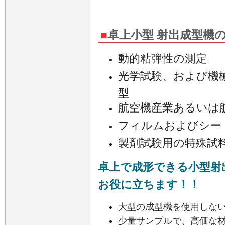
■
卓上小型 射出成型機
動的粘弾性の測定
光学試験、および機
型
航空機産業あるいは
フィルムおよびシー
製剤試験用の特殊試
卓上で成形できる小型射
お役に立ちます！！
大型の成型機を使用しな
少量サンプルで、高価な