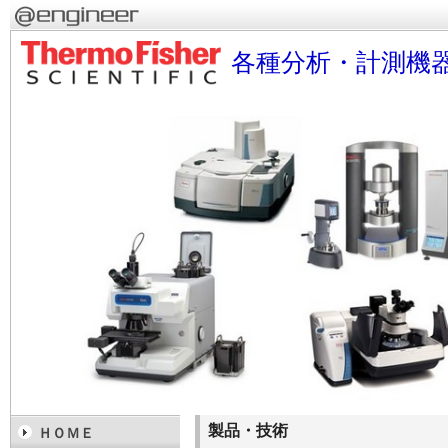
各種分析・計測機
製品・技術
ＨＯＭＥ