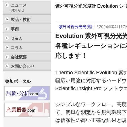
ニュース
紫外可視分光光度計 Evolution シ
お知らせ
製品・技術
紫外可視分光光度計
/ 2024年04月17
事例
Evolution 紫外可視分
Ｑ＆Ａ
各種レギュレーションに
コラム
応します！
会社概要
お問い合わせ
Thermo Scientific Evo
幅広い用途に対応するハードウエ
参加ポータル
Scientific Insight Pr
シンプルなワークフロー、高度
て、簡単な測定から規制環境下での
は信頼性の高い正確な結果と規