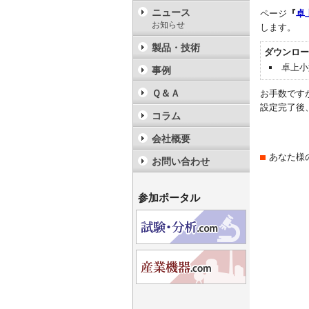
ニュース
ページ
『
卓
お知らせ
します。
製品・技術
ダウンロー
卓上小型
事例
Ｑ＆Ａ
お手数です
設定完了後
コラム
会社概要
あなた様
お問い合わせ
参加ポータル