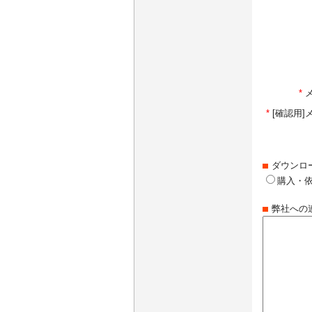
*
*
[確認用
ダウンロ
購入・
弊社への