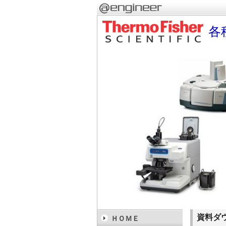
各
資料ダ
ＨＯＭＥ