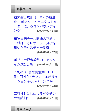
新着ページ
粉末射出成形（PIM）の最適
化 二軸スクリューエクストル
ーダーによるコンパウンディ
ング
(2026年07月14日)
植物由来チーズ開発の革新：
二軸押出とレオロジー分析を
用いたテクスチャー制御
(2026年07月07日)
ポリマー押出成形のリアルタ
イム成分分析
(2026年04月07日)
☆9月18日まで実施中：FTI
R・FTNIR・ラマン エボリュ
ーションキャンペーン 2026
(2026年04月02日)
二軸押し出しによるペクチン
の連続抽出
(2026年04月01日)
月別ページ