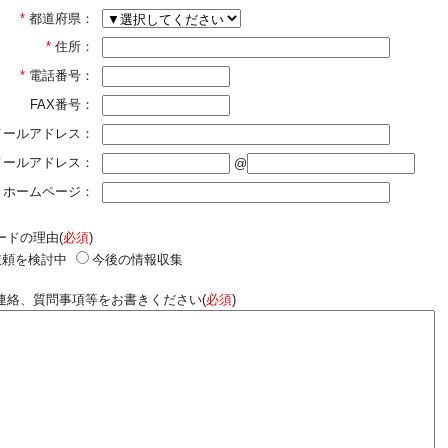
*
都道府県：
*
住所：
*
電話番号：
FAX番号：
メールアドレス：
]メールアドレス：
@
ホームページ：
ードの理由(
必須
)
依頼を検討中
今後の情報収集
連絡、質問事項等をお書きください(
必須
)