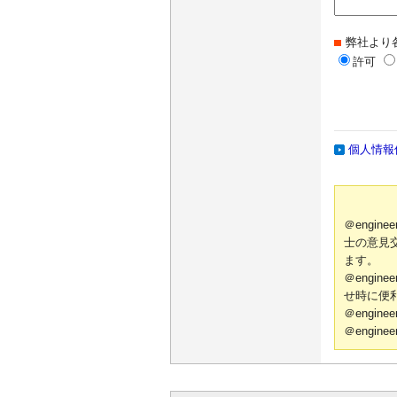
弊社より
許可
個人情報
＠engi
士の意見
ます。
＠engi
せ時に便
＠engi
＠engi