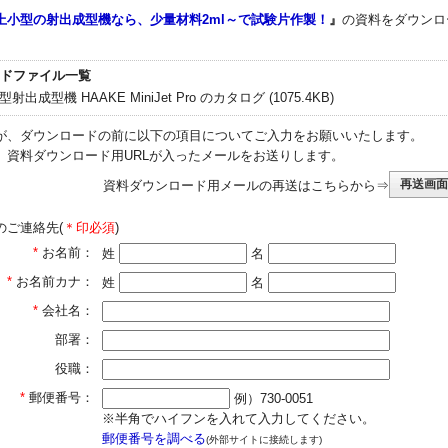
上小型の射出成型機なら、少量材料2ml～で試験片作製！
』
の資料をダウンロ
ドファイル一覧
射出成型機 HAAKE MiniJet Pro のカタログ (1075.4KB)
が、ダウンロードの前に以下の項目についてご入力をお願いいたします。
、資料ダウンロード用URLが入ったメールをお送りします。
資料ダウンロード用メールの再送はこちらから⇒
のご連絡先(
＊印必須
)
*
お名前：
姓
名
*
お名前カナ：
姓
名
*
会社名：
部署：
役職：
*
郵便番号：
例）730-0051
※半角でハイフンを入れて入力してください。
郵便番号を調べる
(外部サイトに接続します)