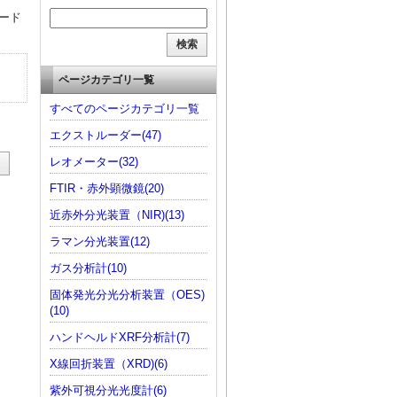
ード
ページカテゴリ一覧
すべてのページカテゴリ一覧
エクストルーダー(47)
レオメーター(32)
FTIR・赤外顕微鏡(20)
近赤外分光装置（NIR)(13)
ラマン分光装置(12)
ガス分析計(10)
固体発光分光分析装置（OES)
(10)
ハンドヘルドXRF分析計(7)
X線回折装置（XRD)(6)
紫外可視分光光度計(6)