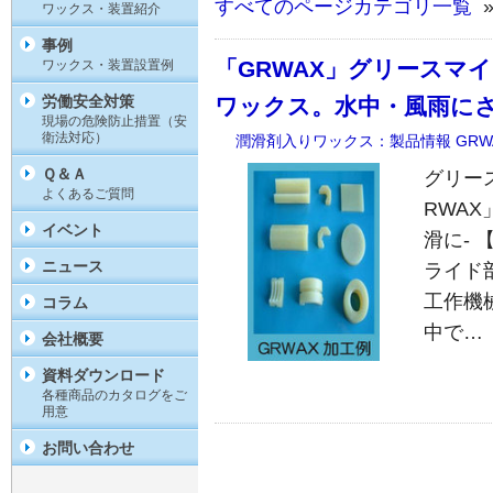
すべてのページカテゴリ一覧
»
ワックス・装置紹介
事例
「GRWAX」グリースマ
ワックス・装置設置例
労働安全対策
ワックス。水中・風雨に
現場の危険防止措置（安
衛法対応）
潤滑剤入りワックス：製品情報
GRW
Ｑ＆Ａ
グリー
よくあるご質問
RWA
イベント
滑に-
ニュース
ライド
工作機
コラム
中で…
会社概要
資料ダウンロード
各種商品のカタログをご
用意
お問い合わせ