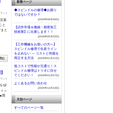
紹
新着ページ
◆スピンドルの修理◆お困り
プラント
ではないですか？
(2026年06月09日)
 言葉
こと
【試作市場＆微細・精密加工
でまと
技術展】に出展します！！
(2026年05月25日)
【工作機械をお使いの方へ】
スピンドル修理で生産ライン
を止めない ― コストと性能を
両立する方法
読む
(2026年01月21日)
低コストで性能が元通り！ス
ピンドル修理はトリオに任せ
製】
てください！
(2026年01月07日)
プラント
よくあるお問い合わせ
-5F
(2025年12月10日)
フィッ
●潤
月別ページ
すべてのページ一覧