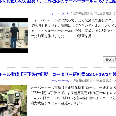
械をお使いの方必見！】工作機械のオーバーホールを3分でご
オーバーホール
/
産業機械機器 鉄／非鉄金属 建設・
「オーバーホールの作業って、どんな流れで進むの？」
で説明するよりも、実際に見てみたいですよね！という
で・・・＼オーバーホールの分解～完成までを3分ほど
めた動画を作りました！／この動画を見…
続きを
ール実績【三正製作所製 ロータリー研削盤 SS-5F 1973年
オーバーホール
/
産業機械機器 鉄／非鉄金属 建設・
オーバーホール実績【三正製作所製 ロータリー研削盤 SS
1973年製】●手仕上げにより精度復元●制御完全レトロ
ト●ラム軸ボールネジ駆動へ改善●砥石回転インバータ化
滑方式新システムへ改造●オリジナ…