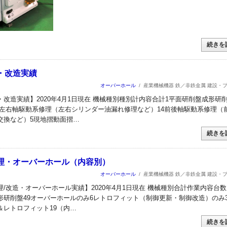
続きを
・改造実績
オーバーホール
/
産業機械機器 鉄／非鉄金属 建設・
改造実績】2020年4月1日現在 機械種別種別計内容合計1平面研削盤成形研削
 左右軸駆動系修理（左右シリンダー油漏れ修理など）14前後軸駆動系修理（
交換など）5現地摺動面摺…
続きを
理・オーバーホール（内容別）
オーバーホール
/
産業機械機器 鉄／非鉄金属 建設・
/改造・オーバーホール実績】2020年4月1日現在 機械種別合計作業内容台数
形研削盤49オーバーホールのみ6レトロフィット（制御更新・制御改造）のみ
＆レトロフィット19（内…
続きを