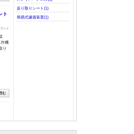
反り取りシート(1)
レト
簡易式濾過装置(1)
プラント
提
工作機
取り
読む