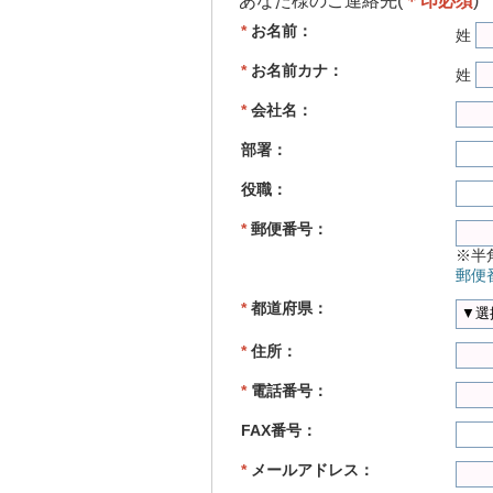
あなた様のご連絡先(
＊印必須
)
*
お名前：
姓
*
お名前カナ：
姓
*
会社名：
部署：
役職：
*
郵便番号：
※半
郵便
*
都道府県：
*
住所：
*
電話番号：
FAX番号：
*
メールアドレス：