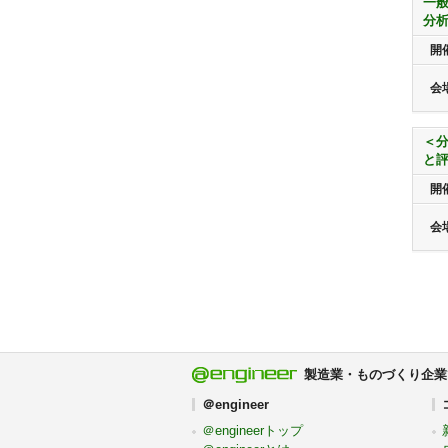
一
分
開
会
＜
と
開
会
製造業・ものづくり企業
＠engineer
＠engineerトップ