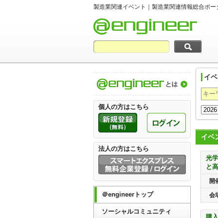
製造業関連イベント｜製造業関連情報総合ポー
イベ
製造業関連
個人の方はこちら
イベ
法人の方はこちら
光
と
開
＠engineerトップ
会
ソーシャルコミュニティ
購