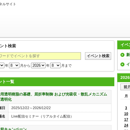
タルサイト
イベ
ント検索
情報総合ポータルサイト＠engineerについて
新
イ
年
月から
年
月まで
202
ント一覧
学用透明樹脂の基礎、屈折率制御 および光吸収・散乱メカニズム
月
高透明化
催日
2025/12/22～2026/12/22
3
10
場名
Live配信セミナー（リアルタイム配信）
17
24
入前キャンペーン