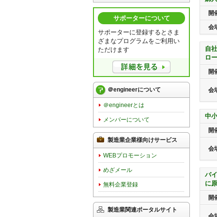
開
サポーターについて
会
サポーターに登録するとさま
ざまなプログラムをご利用い
自
ただけます
ロ
開
＠engineerについて
会
＠engineerとは
中
メンバーについて
開
製造業企業様向けサービス
会
WEBプロモーション
めざメール
バイ
に
無料企業登録
開
製造業関連ポータルサイト
会