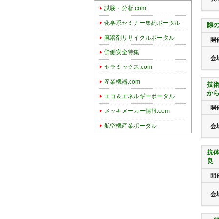
試験・分析.com
化学系セミナー集約ポータル
隙
廃溶剤リサイクルポータル
開
労働安全特集
会
セラミックス.com
産業機器.com
技
か
エコ＆エネルギーポータル
開
メッキメーカー情報.com
航空機産業ポータル
会
抗
良
開
会