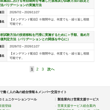
般医薬品における有効期間を考慮した規格及び試験方法の設定と
析法バリデーションの実施方法
催日
2026/7/2～2026/11/27
【オンデマンド配信】※期間中は、何度でも・繰り返し視聴
場名
可能です。
分析試験方法の技術移転を円滑に実施するために＞手順、進め方
評価判定方法（バリデーションとの関係を中心に）
催日
2026/7/2～2026/11/27
【オンデマンド配信】※期間中は、何度でも・繰り返し視聴
場名
可能です。
1
2
3
次へ
で働く人の為の総合情報＆メンバー交流サイト
コミュニケーションツール
製造業向け営業支援サービス
新規登録
営業支援サービス総合案内