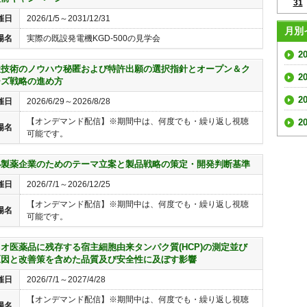
31
催日
2026/1/5～2031/12/31
月別
場名
実際の既設発電機KGD-500の見学会
2
社技術のノウハウ秘匿および特許出願の選択指針とオープン＆ク
2
ーズ戦略の進め方
2
催日
2026/6/29～2026/8/28
【オンデマンド配信】※期間中は、何度でも・繰り返し視聴
2
場名
可能です。
小製薬企業のためのテーマ立案と製品戦略の策定・開発判断基準
催日
2026/7/1～2026/12/25
【オンデマンド配信】※期間中は、何度でも・繰り返し視聴
場名
可能です。
オ医薬品に残存する宿主細胞由来タンパク質(HCP)の測定並び
原因と改善策を含めた品質及び安全性に及ぼす影響
催日
2026/7/1～2027/4/28
【オンデマンド配信】※期間中は、何度でも・繰り返し視聴
場名