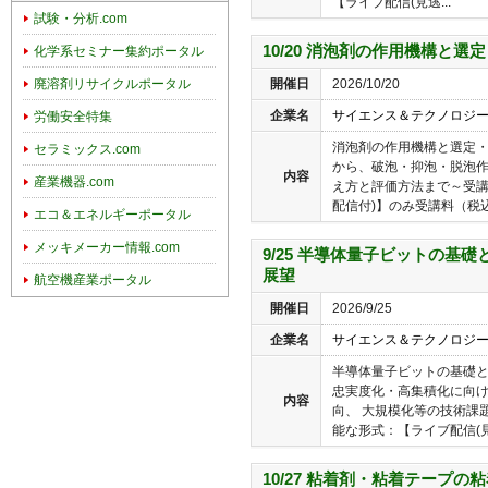
【ライブ配信(見逃...
試験・分析.com
10/20 消泡剤の作用機構と
化学系セミナー集約ポータル
開催日
2026/10/20
廃溶剤リサイクルポータル
企業名
サイエンス＆テクノロジ
労働安全特集
消泡剤の作用機構と選定
セラミックス.com
から、破泡・抑泡・脱泡
内容
産業機器.com
え方と評価方法まで～受講
配信付)】のみ受講料（税込）
エコ＆エネルギーポータル
メッキメーカー情報.com
9/25 半導体量子ビットの基
展望
航空機産業ポータル
開催日
2026/9/25
企業名
サイエンス＆テクノロジ
半導体量子ビットの基礎
忠実度化・高集積化に向
内容
向、 大規模化等の技術課
能な形式：【ライブ配信(見
10/27 粘着剤・粘着テープ