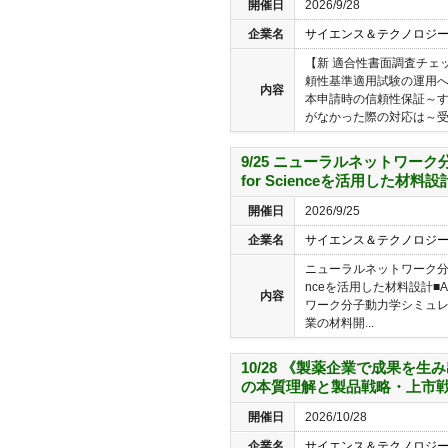
開催日
2026/9/28
企業名
サイエンス＆テクノロジ
【新 適合性書面調査チェ
頼性基準適用試験の運用へ
内容
本申請時の信頼性保証～
がなかった際の対応は～受講
9/25 ニューラルネットワー
for Scienceを活用した材料設
開催日
2026/9/25
企業名
サイエンス＆テクノロジ
ニューラルネットワーク分子動
nceを活用した材料設計■
内容
ワーク分子動力学シミュレ
業の材料開...
10/28 《製薬企業で成果を
の本質理解と製品戦略・上市
開催日
2026/10/28
企業名
サイエンス＆テクノロジ