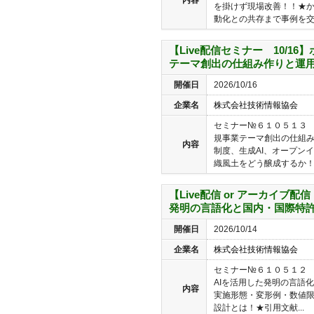
を掛けず現場改善！！★
動化との共存まで事例を交え
【Live配信セミナー 10/1
テーマ創出の仕組み作りと運
開催日
2026/10/16
企業名
株式会社技術情報協会
セミナー№６１０５１３ 【
規事業テーマ創出の仕組み
内容
制度、生成AI、オープン
織風土をどう醸成するか！..
【Live配信 or アーカイブ配信
発明の言語化と国内・国際特
開催日
2026/10/14
企業名
株式会社技術情報協会
セミナー№６１０５１２ 【L
AIを活用した発明の言語
内容
実施形態・変形例・数値
設計とは！★引用文献...