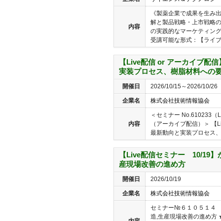
《製薬企業で成果を生み
解と製品戦略・上市戦略
内容
の実践的なマーケティン
受講可能な形式：【ライブ配
【Live配信 or アーカイブ
実装プロセス、樹脂材料への
開催日
2026/10/15～2026/10/26
企業名
株式会社技術情報協会
＜セミナー No.610233（
内容
（アーカイブ配信）＞ 【L
最新動向と実装プロセス、樹脂
【Live配信セミナー 10/1
産現場改善の進め方
開催日
2026/10/19
企業名
株式会社技術情報協会
セミナー№６１０５１４ 【
造,生産現場改善の進め方
内容