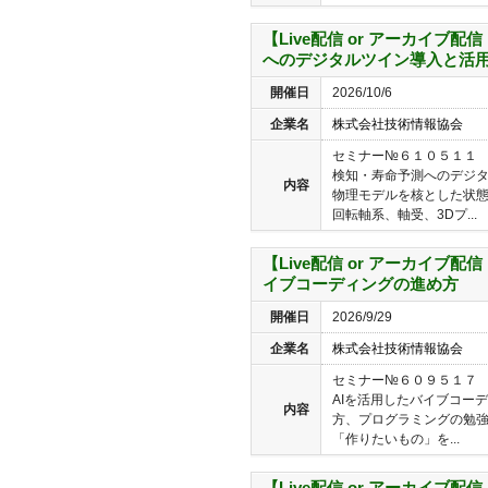
【Live配信 or アーカイブ配
へのデジタルツイン導入と活
開催日
2026/10/6
企業名
株式会社技術情報協会
セミナー№６１０５１１ 【L
検知・寿命予測へのデジタ
内容
物理モデルを核とした状
回転軸系、軸受、3Dプ...
【Live配信 or アーカイブ配
イブコーディングの進め方
開催日
2026/9/29
企業名
株式会社技術情報協会
セミナー№６０９５１７ 【L
AIを活用したバイブコー
内容
方、プログラミングの勉強
「作りたいもの」を...
【Live配信 or アーカイブ配