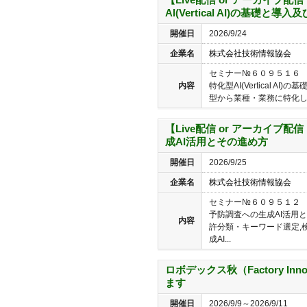
AI(Vertical AI)の基礎と
開催日
2026/9/24
企業名
株式会社技術情報協会
セミナー№６０９５１６ 【L
内容
特化型AI(Vertical A
型から業種・業務に特化したVer
【Live配信 or アーカイブ配
成AI活用とその進め方
開催日
2026/9/25
企業名
株式会社技術情報協会
セミナー№６０９５１２ 【L
予防調査への生成AI活用と
内容
許分類・キーワード選定,
成AI...
ロボデックス秋（Factory Inno
ます
開催日
2026/9/9～2026/9/11