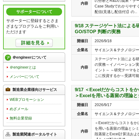
の分析とR&Dの成果・テ
内容
Case Studyでわか
サポーターについて
配信(見逃し配信付)】の...
サポーターに登録するとさま
9/18 ステージゲート法によ
ざまなプログラムをご利用い
GO/STOP 判断の実務
ただけます
開催日
2026/9/18
企業名
サイエンス＆テクノロジ
＠engineerについて
ステージゲート法による研究
の実務～イノベーション実
内容
＠engineerとは
イント～ ～研究テーマを
こに投資するか～受講可能..
メンバーについて
9/17 ＜Excelだからコス
製造業企業様向けサービス
＞Excelを用いる蒸留の理論
WEBプロモーション
開催日
2026/9/17
めざメール
企業名
サイエンス＆テクノロジ
無料企業登録
＜Excelだからコストをか
を用いる蒸留の理論とシミ
内容
段蒸留とExcel計算法お
製造業関連ポータルサイト