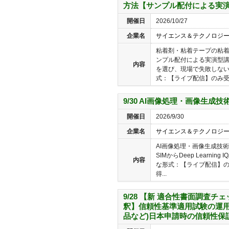
方法【サンプル配付による実
開催日
2026/10/27
企業名
サイエンス＆テクノロジ
粘着剤・粘着テープの粘
ンプル配付による実演型
内容
を選び、現場で失敗しな
式：【ライブ配信】のみ受講
9/30 AI画像処理・画像生成
開催日
2026/9/30
企業名
サイエンス＆テクノロジ
AI画像処理・画像生成技術
SIMからDeep Learni
内容
な形式：【ライブ配信】のみ
得...
9/28 【新 適合性書面調査
釈】信頼性基準適用試験の運用
品など)日本申請時の信頼性保