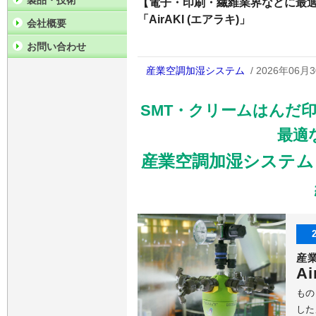
製品・技術
【電子・印刷・繊維業界などに最
「AirAKI (エアラキ)」
会社概要
お問い合わせ
産業空調加湿システム
/ 2026年06月3
SMT・クリームはんだ
最適
産業空調加湿システム「A
産
Ai
もの
した