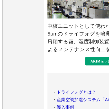
中核ユニットとして使われるA
5μmのドライフォグを噴
飛翔する霧、湿度制御装
よるメンテナンス性向上
AKIMis
・
ドライフォグとは？
・
産業空調加湿システム「Ai
・
導入事例