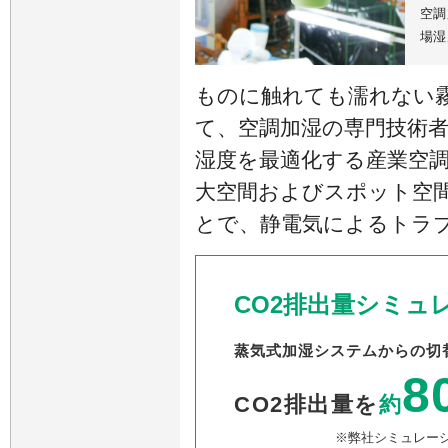
空調
場湿
ものに触れても濡れない
て、空調加湿の専門技術
湿度を最適化する産業空
大空間およびスポット空
とで、静電気によるトラ
CO2排出量シミュ
蒸気式加湿システムからの切
8
CO2排出量を
約
※弊社シミュレー