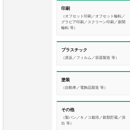
印刷
（オフセット印刷／オフセット輪転／
グラビア印刷／スクリーン印刷／新聞
輪転 等）
プラスチック
（原反／フィルム／容器製造 等）
塗装
（自動車／電飾品製造 等）
その他
（製パン／キノコ栽培／穀類貯蔵／演
出 等）