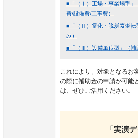
■「（Ⅰ）工場・事業場型」
費/設備費/工事費）
■「（Ⅱ）電化・脱炭素燃転
み）
■「（Ⅲ）設備単位型」（補
これにより、対象となるお
の際に補助金の申請が可能
は、ぜひご活用ください。
「実演デ