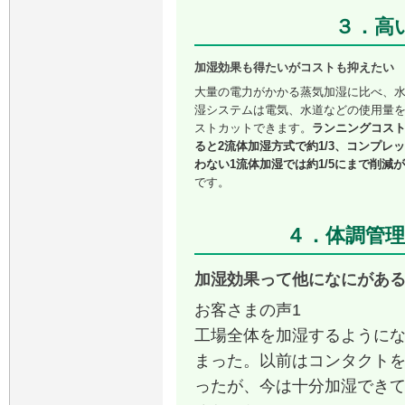
３．高
加湿効果も得たいがコストも抑えたい
大量の電力がかかる蒸気加湿に比べ、
湿システムは電気、水道などの使用量
ストカットできます。
ランニングコス
ると2流体加湿方式で約1/3、コンプレ
わない1流体加湿では約1/5にまで削減
です。
４．体調管理
加湿効果って他になにがあ
お客さまの声1
工場全体を加湿するように
まった。以前はコンタクト
ったが、今は十分加湿でき