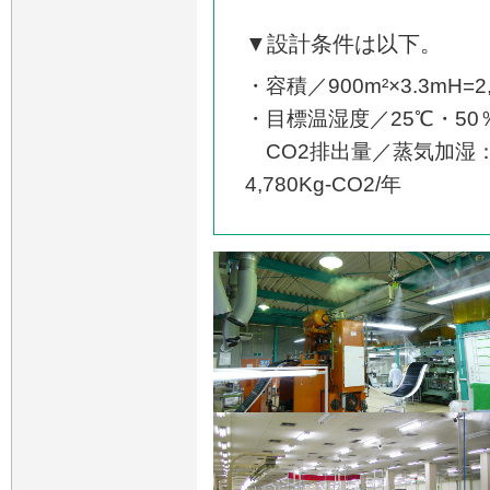
▼設計条件は以下。
・容積／900m²×3.3mH=2,
・目標温湿度／25℃・50
CO2排出量／蒸気加湿：96,1
4,780Kg-CO2/年