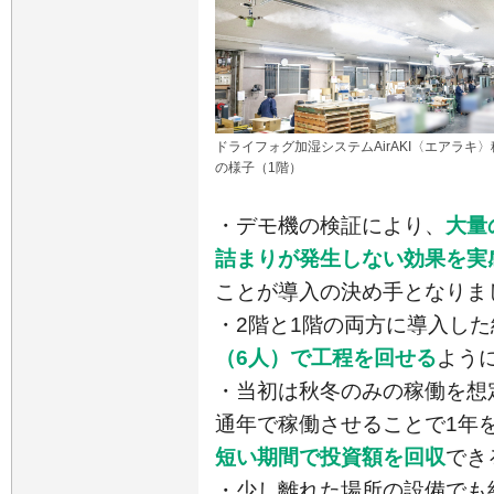
ドライフォグ加湿システムAirAKI〈エアラキ〉
の様子（1階）
・デモ機の検証により、
大量
詰まりが発生しない効果を実
ことが導入の決め手となりま
・2階と1階の両方に導入し
（6人）で工程を回せる
よう
・当初は秋冬のみの稼働を想
通年で稼働させることで1年
短い期間で投資額を回収
でき
・少し離れた場所の設備でも