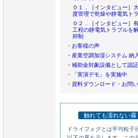
０１．［インタビュー］
度管理で乾燥や静電気ト
０２．［インタビュー］
工程の静電気トラブルを
抑制
・
お客様の声
・
産業空調加湿システム 納
・
補助金対象設備として認
・
「実演デモ」を実施中
・
資料ダウンロード・お問
触れても濡れない霧
ドライフォグとは平均粒子径
以下の霧を示します。この