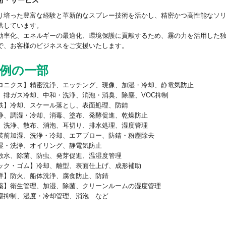
術・サービス
り培った豊富な経験と革新的なスプレー技術を活かし、精密かつ高性能なソ
供しています。
効率化、エネルギーの最適化、環境保護に貢献するため、霧の力を活用した
で、お客様のビジネスをご支援いたします。
途例の一部
ロニクス】精密洗浄、エッチング、現像、加湿・冷却、静電気防止
】排ガス冷却、中和・洗浄、消泡・消臭、除塵、VOC抑制
鉄】冷却、スケール落とし、表面処理、防錆
浄、調湿・冷却、消毒、塗布、発酵促進、乾燥防止
】洗浄、散布、消泡、耳切り、排水処理、湿度管理
装前加湿、洗浄・冷却、エアブロー、防錆・粉塵除去
湿・洗浄、オイリング、静電気防止
散水、除菌、防虫、発芽促進、温湿度管理
ック・ゴム】冷却、離型、表面仕上げ、成形補助
洋】防火、船体洗浄、腐食防止、防錆
薬】衛生管理、加湿、除菌、クリーンルームの湿度管理
塵抑制、湿度・冷却管理、消泡 など