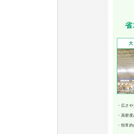
省
大
・広さや
・高密度
・恒常的