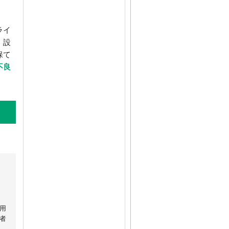
ライ
・設
保て
不良
用
者
。