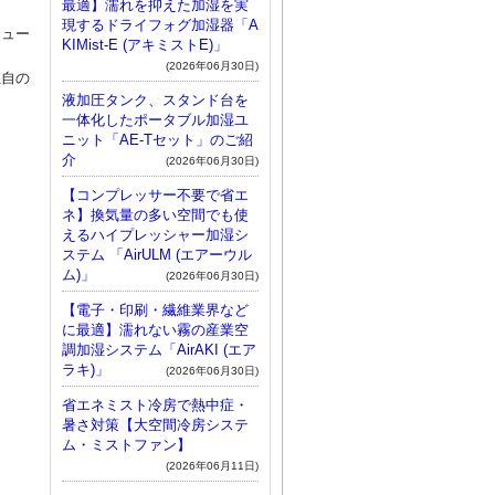
最適】濡れを抑えた加湿を実
現するドライフォグ加湿器「A
リュー
KIMist-E (アキミストE)」
(2026年06月30日)
独自の
液加圧タンク、スタンド台を
一体化したポータブル加湿ユ
ニット「AE-Tセット」のご紹
介
(2026年06月30日)
【コンプレッサー不要で省エ
ネ】換気量の多い空間でも使
えるハイプレッシャー加湿シ
ステム 「AirULM (エアーウル
ム)」
(2026年06月30日)
【電子・印刷・繊維業界など
に最適】濡れない霧の産業空
調加湿システム「AirAKI (エア
ラキ)」
(2026年06月30日)
省エネミスト冷房で熱中症・
暑さ対策【大空間冷房システ
ム・ミストファン】
(2026年06月11日)