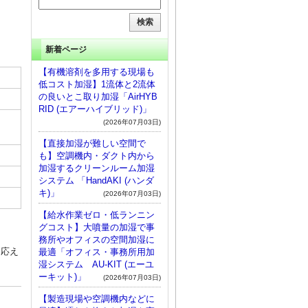
新着ページ
【有機溶剤を多用する現場も
低コスト加湿】1流体と2流体
の良いとこ取り加湿「AirHYB
RID (エアーハイブリッド)」
(2026年07月03日)
【直接加湿が難しい空間で
も】空調機内・ダクト内から
加湿するクリーンルーム加湿
システム 「HandAKI (ハンダ
キ)」
(2026年07月03日)
【給水作業ゼロ・低ランニン
グコスト】大噴量の加湿で事
務所やオフィスの空間加湿に
に応え
最適「オフィス・事務所用加
湿システム AU-KIT (エーユ
ーキット)」
(2026年07月03日)
【製造現場や空調機内などに