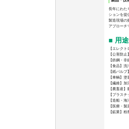
製品・技
長年にわた
ションを提
製造現場の
アプローチ
■ 用
【エレクト
【公害防止
【鉄鋼・非
【食品】洗
【紙パルプ
【車輌】塗
【繊維】加
【農畜産】
【プラスチ
【造船・海
【医療・製
【鉱業】粉