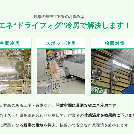
現場の熱中症対策のお悩みは、
エネ“ドライフォグ”冷房で解決します！
空間冷房
スポット冷房
粉塵対策
天井高のある工場・倉庫など、
開放空間に最適な省エネ冷房
です
のミストと風を組み合わせた冷却で、作業者の
体感温度を効果的に下げま
に問題となる
粉塵の飛散を抑え
、快適かつ安全な作業環境を維持します