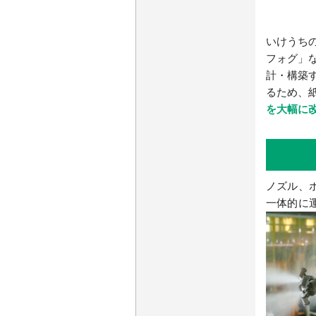
いけうち
フォグ」
計・構築
るため、
を大幅に
ノズル、
一体的に