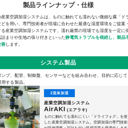
製品ラインナップ・仕様
の産業空調加湿システムは、ものに触れても濡れない微細な霧「ド
などを用い、専門技術者が現場に合わせた最適な湿度環境をご提案
する産業空調加湿システムです。濡れ厳禁の現場でも湿度を一定に
紙詰まりや生地の張り付きといった
静電気トラブルを根絶し、製品
改善
します。
システム製品
ポンプ、配管、制御盤、センサーなどを組み合わせ、目的に応じて
運用する製品。
2流体加湿
産業空調加湿システム
AirAKI
(エアラキ)
ものに触れても濡れにくい「ドライフォグ」を使
した産業空調加湿システム。空調加湿の専門技術
が現地調査・設計を行い現場湿度を最適化します