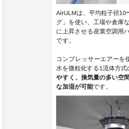
AirULMは、平均粒子径1
グ」を使い、工場や倉庫
に上昇させる産業空調用
です。
コンプレッサーエアーを
水を微粒化する1流体方式
やすく、換気量の多い空
な加湿が可能
です。