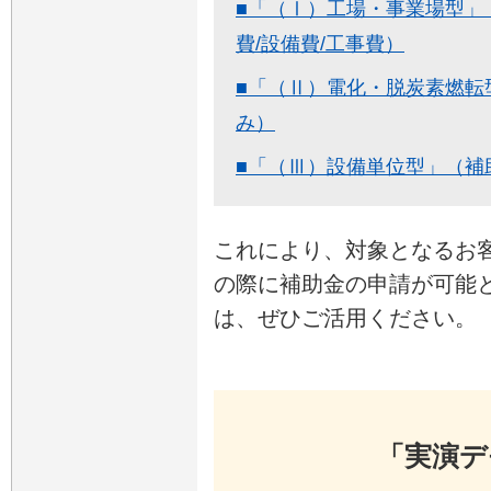
■「（Ⅰ）工場・事業場型」
費/設備費/工事費）
■「（Ⅱ）電化・脱炭素燃転
み）
■「（Ⅲ）設備単位型」（補
これにより、対象となるお
の際に補助金の申請が可能
は、ぜひご活用ください。
「実演デ