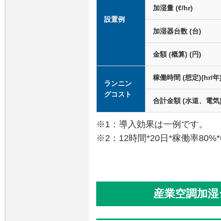
加湿量 (ℓ/hr)
設置例
加湿器台数 (台)
金額 (概算) (円)
稼働時間 (想定)(hr/年
ランニン
グコスト
合計金額 (水道、電気) 
※1：導入効果は一例です。
※2：12時間*20日*稼働率80
産業空調加湿