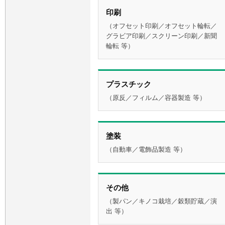
印刷
（オフセット印刷／オフセット輪転／
グラビア印刷／スクリーン印刷／新聞
輪転 等）
プラスチック
（原反／フィルム／容器製造 等）
塗装
（自動車／電飾品製造 等）
その他
（製パン／キノコ栽培／穀類貯蔵／演
出 等）