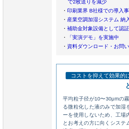
で2枚送りを減少
・
印刷業界 B社様での導入事
・
産業空調加湿システム 納
・
補助金対象設備として認
・
「実演デモ」を実施中
・
資料ダウンロード・お問
コストを抑えて効果的
平均粒子径が10〜30μm
る微粒化した液のみで加湿
ーを使用しないため、工場
とお考えの方に向くシステ