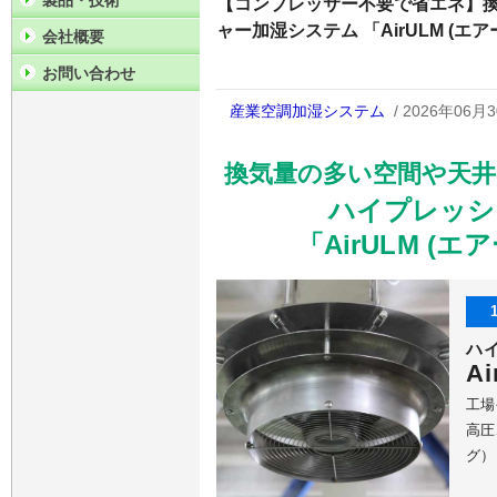
製品・技術
【コンプレッサー不要で省エネ】
ャー加湿システム 「AirULM (エ
会社概要
お問い合わせ
産業空調加湿システム
/ 2026年06月3
換気量の多い空間や天井
ハイプレッシ
「AirULM (
ハ
A
工場
高圧
グ）