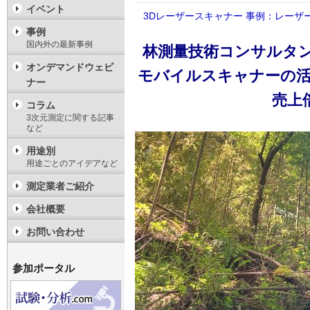
イベント
3Dレーザースキャナー
事例：レーザ
事例
国内外の最新事例
林測量技術コンサルタント
オンデマンドウェビ
モバイルスキャナーの
ナー
売上
コラム
3次元測定に関する記事
など
用途別
用途ごとのアイデアなど
測定業者ご紹介
会社概要
お問い合わせ
参加ポータル