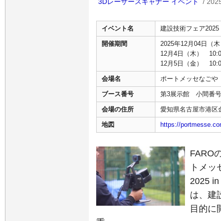
3Dレーザースキャナー
イベント
/ 20
イベント名
建設技術フェア2025 
開催期間
2025年12月04日（木
12月4日（木） 10:0
12月5日（金） 10:0
会場名
ポートメッセなごや
ブース番号
第3展示館 小間番号
会場の住所
愛知県名古屋市港区
地図
https://portmesse.c
FAR
トメッ
2025
は、建
目的に