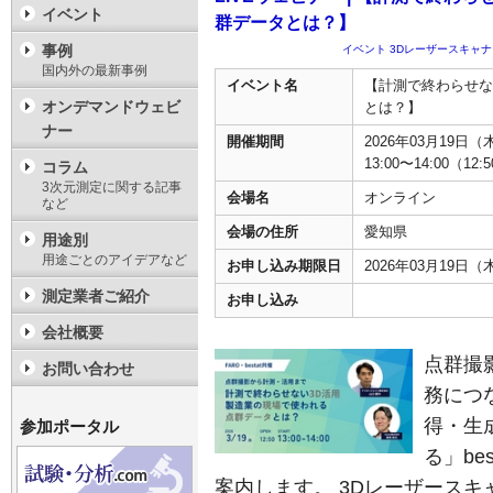
イベント
群データとは？】
事例
イベント
3Dレーザースキャナ
国内外の最新事例
イベント名
【計測で終わらせな
オンデマンドウェビ
とは？】
ナー
開催期間
2026年03月19日（
13:00〜14:00（1
コラム
3次元測定に関する記事
会場名
オンライン
など
会場の住所
愛知県
用途別
用途ごとのアイデアなど
お申し込み期限日
2026年03月19日（
測定業者ご紹介
お申し込み
会社概要
点群撮
お問い合わせ
務につ
得・生成
参加ポータル
る」be
案内します。 3Dレーザース