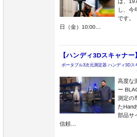
は、1
し、今
です。 
日（金）10:00…
【ハンディ3Dスキャナー】 BL
ポータブル3次元測定器
ハンディ3Dス
高度な
ー BLA
測定の
たHand
部品サ
信頼…