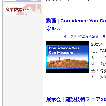
動画 | Confidence Yo
定を～
ポータブル3次元測定器
3D
2025
に、F
リュー
す。 
全の各
た、お
展示会 | 建設技術フェア202