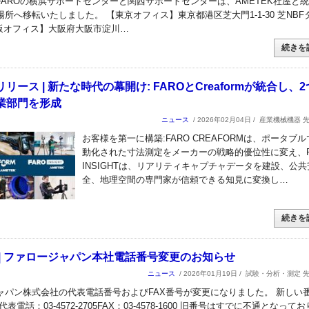
FAROの横浜サポートセンターと関西サポートセンターは、AMETEK社屋と
所へ移転いたしました。 【東京オフィス】東京都港区芝大門1-1-30 芝NBF
大阪オフィス】大阪府大阪市淀川…
続きを
リース | 新たな時代の幕開け: FAROとCreaformが統合し、
業部門を形成
ニュース
/ 2026年02月04日 /
産業機械機器 
お客様を第一に構築:FARO CREAFORMは、ポータブ
動化された寸法測定をメーカーの戦略的優位性に変え、F
INSIGHTは、リアリティキャプチャデータを建設、公共
全、地理空間の専門家が信頼できる知見に変換し…
続きを
 | ファロージャパン本社電話番号変更のお知らせ
ニュース
/ 2026年01月19日 /
試験・分析・測定 
ャパン株式会社の代表電話番号およびFAX番号が変更になりました。 新しい
表電話：03-4572-2705FAX：03-4578-1600 旧番号はすでに不通となって