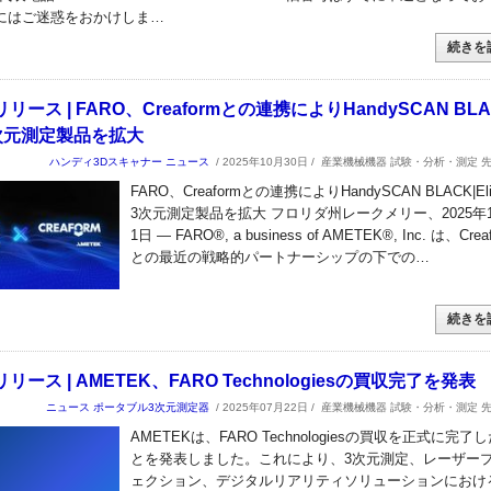
にはご迷惑をおかけしま…
続きを
ース | FARO、Creaformとの連携によりHandySCAN BLA
で3次元測定製品を拡大
ハンディ3Dスキャナー
ニュース
/ 2025年10月30日 /
産業機械機器 試験・分析・測定 
FARO、Creaformとの連携によりHandySCAN BLACK|Eli
3次元測定製品を拡大 フロリダ州レークメリー、2025年1
1日 — FARO®, a business of AMETEK®, Inc. は、Crea
との最近の戦略的パートナーシップの下での…
続きを
ース | AMETEK、FARO Technologiesの買収完了を発表
ニュース
ポータブル3次元測定器
/ 2025年07月22日 /
産業機械機器 試験・分析・測定 
AMETEKは、FARO Technologiesの買収を正式に完了
とを発表しました。これにより、3次元測定、レーザー
ェクション、デジタルリアリティソリューションにおけ