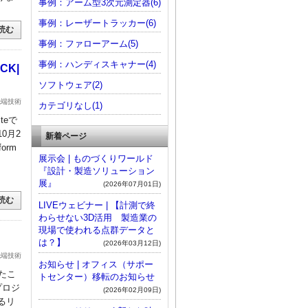
事例：アーム型3次元測定器(6)
事例：レーザートラッカー(6)
読む
事例：ファローアーム(5)
事例：ハンディスキャナー(4)
CK|
ソフトウェア(2)
先端技術
カテゴリなし(1)
teで
0月2
新着ページ
form
展示会 | ものづくりワールド
『設計・製造ソリューション
展』
(2026年07月01日)
読む
LIVEウェビナー | 【計測で終
わらせない3D活用 製造業の
現場で使われる点群データと
は？】
(2026年03月12日)
先端技術
お知らせ | オフィス（サポー
したこ
トセンター）移転のお知らせ
プロジ
(2026年02月09日)
るリ