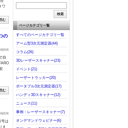
統合
タワ
読む
ページカテゴリ一覧
すべてのページカテゴリ一覧
2つの
アーム型3次元測定器(44)
先端技術
コラム(26)
ルで自
3Dレーザースキャナー(23)
ARO
安
イベント(21)
レーザートラッカー(20)
ポータブル3次元測定器(17)
読む
ハンディ3Dスキャナー(12)
ニュース(11)
事例：レーザースキャナー(7)
先端技術
オンデマンドウェビナー(6)
番号は
おりま