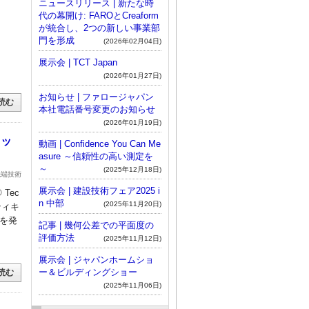
ニュースリリース | 新たな時
代の幕開け: FAROとCreaform
が統合し、2つの新しい事業部
門を形成
(2026年02月04日)
展示会 | TCT Japan
(2026年01月27日)
お知らせ | ファロージャパン
読む
本社電話番号変更のお知らせ
(2026年01月19日)
タッ
動画 | Confidence You Can Me
asure ～信頼性の高い測定を
～
(2025年12月18日)
先端技術
展示会 | 建設技術フェア2025 i
Tec
n 中部
(2025年11月20日)
リティキ
スを発
記事 | 幾何公差での平面度の
評価方法
(2025年11月12日)
展示会 | ジャパンホームショ
ー＆ビルディングショー
読む
(2025年11月06日)