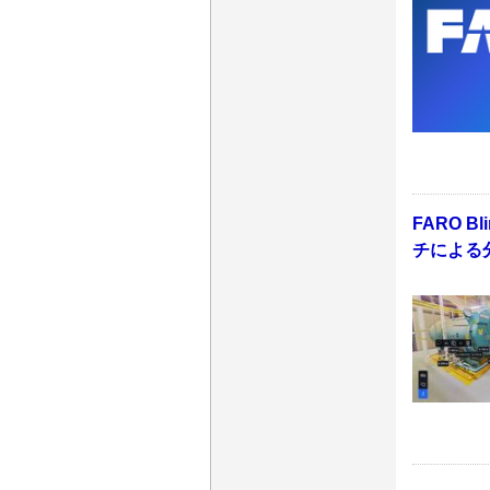
FARO 
チによる