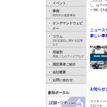
このたび、
イベント
し、以下の場
ー3階 【
事例
国内外の最新事例
オンデマンドウェビ
ナー
ニュースリ
新しい事
コラム
3次元測定に関する記事
など
用途別
用途ごとのアイデアなど
測定業者ご紹介
会社概要
お問い合わせ
お知らせ
参加ポータル
ファロージ
下記です。 代