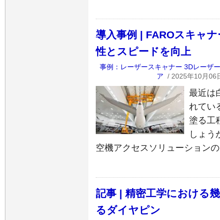
導入事例 | FAROスキ
性とスピードを向上
事例：レーザースキャナー
3Dレーザ
ア
/ 2025年10月06
最近は
れてい
塗る工
しょう
空機アクセスソリューションの
記事 | 精密工学におけ
るダイヤピン