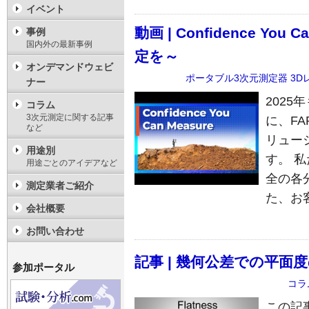
イベント
動画 | Confidence Yo
事例
国内外の最新事例
定を～
オンデマンドウェビ
ポータブル3次元測定器
3D
ナー
2025
コラム
3次元測定に関する記事
に、F
など
リュー
用途別
す。 
用途ごとのアイデアなど
全の各
測定業者ご紹介
た、お
会社概要
お問い合わせ
記事 | 幾何公差での平面
参加ポータル
コラ
この記