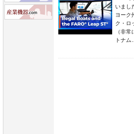
いまし
ヨーク
ク・ロ
（非常
トナム