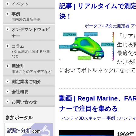
イベント
記事 | リアルタイムで
事例
決！
国内外の最新事例
ポータブル3次元測定器
ア
オンデマンドウェビ
「リア
ナー
生じる
コラム
3次元測定に関する記事
最適化
など
かける
用途別
においてボトルネックになって
用途ごとのアイデアなど
測定業者ご紹介
会社概要
動画 | Regal Marine、
お問い合わせ
ナーで注目を集める
参加ポータル
ハンディ3Dスキャナー
事例：ハンデ
196