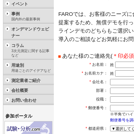
イベント
FAROでは、お客様のニーズ
事例
国内外の最新事例
提案するため、無償デモを行っ
オンデマンドウェビ
ラインデモのどちらもご選択い
ナー
導入のご相談などお気軽にお問
コラム
3次元測定に関する記事
あなた様のご連絡先(
＊印必須
など
*
お名前：
姓
用途別
用途ごとのアイデアなど
*
お名前カナ：
姓
測定業者ご紹介
*
会社名：
会社概要
部署：
役職：
お問い合わせ
*
郵便番号：
※半角でハイ
参加ポータル
郵便番号を調
*
都道府県：