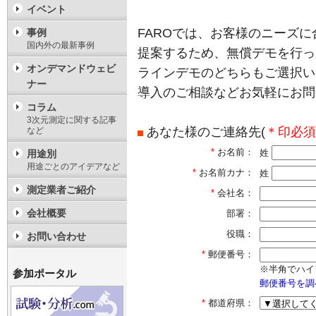
イベント
FAROでは、お客様のニーズ
事例
国内外の最新事例
提案するため、無償デモを行っ
オンデマンドウェビ
ラインデモのどちらもご選択い
ナー
導入のご相談などお気軽にお問
コラム
3次元測定に関する記事
あなた様のご連絡先(
＊印必須
など
*
お名前：
姓
用途別
用途ごとのアイデアなど
*
お名前カナ：
姓
測定業者ご紹介
*
会社名：
会社概要
部署：
役職：
お問い合わせ
*
郵便番号：
※半角でハイ
参加ポータル
郵便番号を調
*
都道府県：