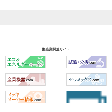
製造業関連サイト
エコ&エネルギーポータル
試
産業機器.com
セ
メッキメーカー情報.com
航