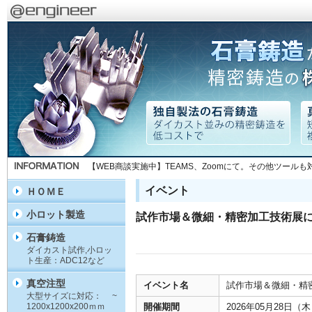
【WEB商談実施中】TEAMS、Zoomにて。その他ツール
イベント
ＨＯＭＥ
小ロット製造
試作市場＆微細・精密加工技術展
石膏鋳造
ダイカスト試作,小ロッ
ト生産：ADC12など
真空注型
イベント名
試作市場＆微細・精
大型サイズに対応： ~
1200x1200x200ｍｍ
開催期間
2026年05月28日（木