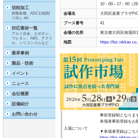
10：00～17：00（
切削加工
樹脂各種、ADC12総削
会場名
大田区産業プラザPi
り出し etc.
ブース番号
41
対応素材一覧
会場の住所
東京都大田区南蒲田1-2
アルミ合金、エポキシ、
ウレタン、ABS、アクリ
地図
https://biz.nikkan.co
ル、シリコンゴムなど
業界事例
製品・技術
イベント
ニュース
会社概要
設備紹介
お問い合わせ
事前登録制となりま
来場者事前登録をお
入場について
▼来場者登録はこち
https://biz.nikkan.co.