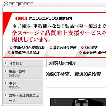
対応試験の紹介
ＨＯＭＥ
製品・技術
X線CT検査、透過X線検査
受託試験
事例
事例紹介
規格・認証関連ニュ
ース