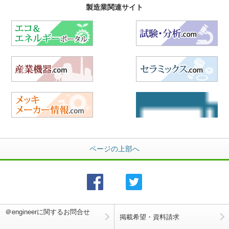
製造業関連サイト
エコ&エネルギーポータル
試
産業機器.com
セ
メッキメーカー情報.com
航
ページの上部へ
＠engineerに関するお問合せ
掲載希望・資料請求