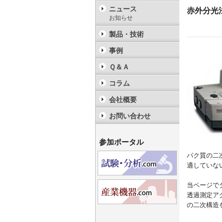
ニュース
赤外分光
お知らせ
製品・技術
事例
Ｑ＆Ａ
コラム
会社概要
お問い合わせ
参加ポータル
パク質の二
適していな
当ページで
透過測定アクセ
の二次構造