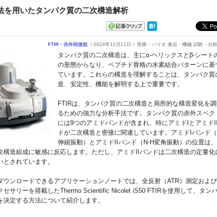
法を用いたタンパク質の二次構造解析
FTIR・赤外顕微鏡
/ 2024年12月11日 /
医療・バイオ 食品・機械 試験・分
タンパク質の二次構造は、主にα-ヘリックスとβ-シート
の形態からなり、ペプチド骨格の水素結合パターンに基
ています。これらの構造を理解することは、タンパク質
造、安定性、機能を解明する上で重要です。
FTIRは、タンパク質の二次構造と局所的な構造変化を
るための強力な分析手法です。タンパク質の赤外スペク
には9つのアミドバンドが含まれ、特にアミドIとアミドI
ドが二次構造と密接に関連しています。
アミドIバンド（
伸縮振動）とアミドIIバンド（N-H変角振動）の位置は
次構造組成に敏感に反応します。ただし、アミドIIバンドは二次構造の定量化
いとされています。
ダウンロードできるアプリケーションノートでは、全反射（ATR）測定および
サリーを搭載したThermo Scientific Nicolet iS50 FTIRを使用して、タ
を決定する方法について紹介します。