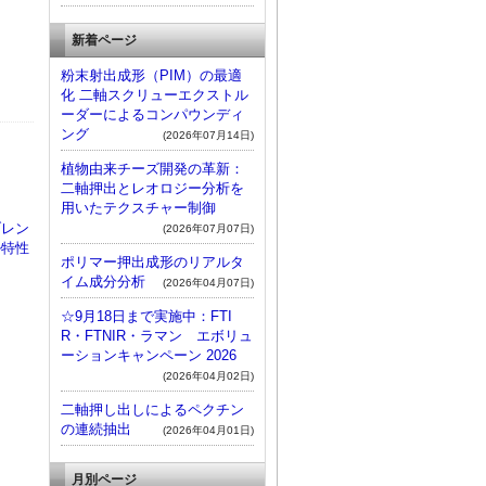
新着ページ
粉末射出成形（PIM）の最適
化 二軸スクリューエクストル
ーダーによるコンパウンディ
ング
(2026年07月14日)
植物由来チーズ開発の革新：
二軸押出とレオロジー分析を
用いたテクスチャー制御
ブレン
(2026年07月07日)
ル特性
ポリマー押出成形のリアルタ
イム成分分析
(2026年04月07日)
☆9月18日まで実施中：FTI
R・FTNIR・ラマン エボリュ
ーションキャンペーン 2026
(2026年04月02日)
二軸押し出しによるペクチン
の連続抽出
(2026年04月01日)
月別ページ