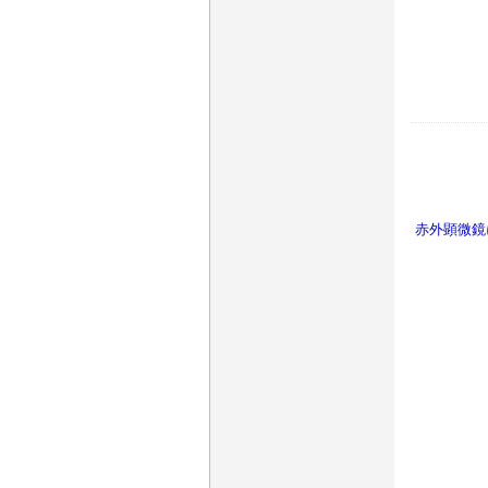
赤外顕微鏡