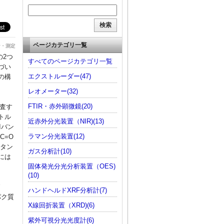
ページカテゴリ一覧
析・測定
の2つ
すべてのページカテゴリ一覧
づい
エクストルーダー(47)
の構
レオメーター(32)
FTIR・赤外顕微鏡(20)
調査す
トル
近赤外分光装置（NIR)(13)
Iバン
ラマン分光装置(12)
C=O
、タン
ガス分析計(10)
には
固体発光分光分析装置（OES)
(10)
ハンドヘルドXRF分析計(7)
ンパク質
X線回折装置（XRD)(6)
紫外可視分光光度計(6)