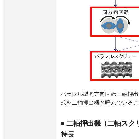
パラレル型同方向回転二軸押出
式を二軸押出機と呼んでいるこ
■ 二軸押出機（二軸ス
特長