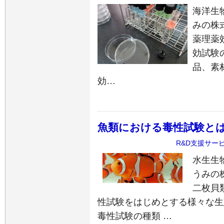
海洋生
みの株
薬理薬
効試験
品、素
効…
魚類における毒性試験と
R&D支援サー
水生生
うみの
二枚貝
性試験をはじめとする様々な生
毒性試験の種類 …