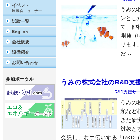
イベント
うみの
展示会・セミナー
ンとし
試験一覧
て、他
English
開発（
会社概要
ります
設備紹介
お…
お問い合わせ
参加ポータル
うみの株式会社のR&D支
R&D支援サ
うみの
類など
きた研
対象と
受託し、お手伝いする「R&D