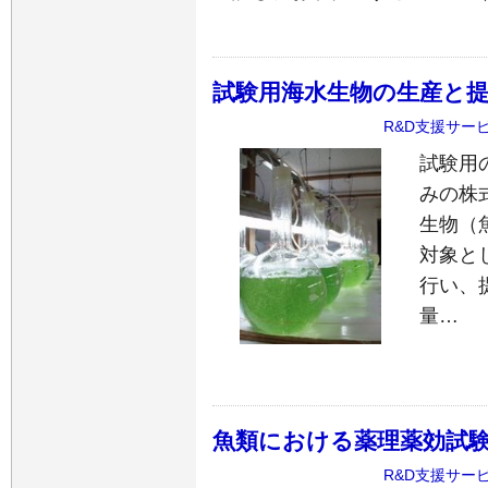
試験用海水生物の生産と
R&D支援サー
試験用
みの株
生物（
対象と
行い、
量…
魚類における薬理薬効試
R&D支援サー