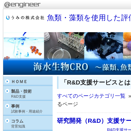
魚類・藻類を使用した評
「R&D支援サービスと
ＨＯＭＥ
製品・技術
すべてのページカテゴリ一覧
»
R&D支援
るページ
事例
試験事例・用途紹介
研究開発（R&D）支援サ
コラム
背景知識
R&D支援サ