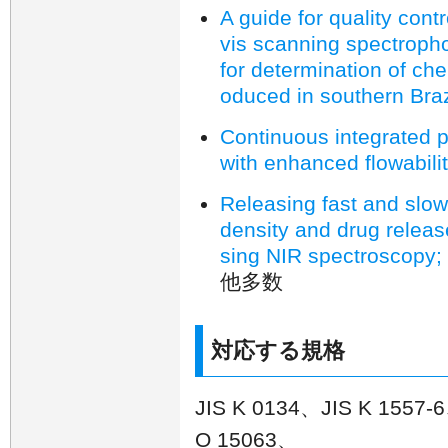
A guide for quality cont
vis scanning spectroph
for determination of che
oduced in southern Braz
Continuous integrated p
with enhanced flowabilit
Releasing fast and slow
density and drug releas
sing NIR spectroscopy;
他多数
対応する規格
JIS K 0134、JIS K 1557
O 15063、