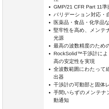
GMP/21 CFR Part 11
バリデーション対応・
医薬品・食品・化学品
堅牢性を高め、メンテ
光源
最高の波数精度のため
RockSolid™干渉
高の安定性を実現
全波数範囲にわたって線
出器
干渉計の可動部と固体レ
手間いらずのメンテナ
動通知