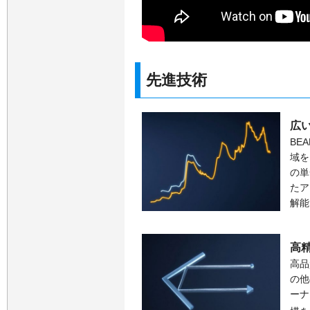
先進技術
広
BE
域を
の単
たア
解能
高
高品
の他
ーナ