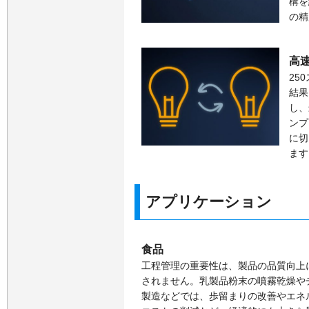
構を
の精
高
25
結果
し、
ンプ
に切
ます
アプリケーション
食品
工程管理の重要性は、製品の品質向上
されません。乳製品粉末の噴霧乾燥や
製造などでは、歩留まりの改善やエネ