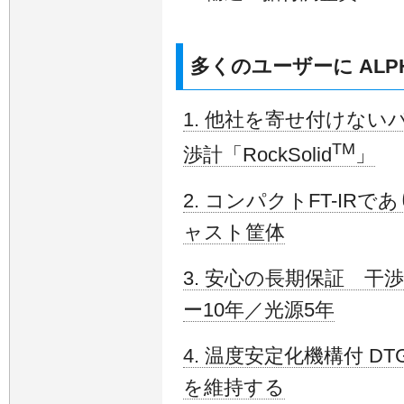
多くのユーザーに ALPH
1. 他社を寄せ付けな
TM
渉計「RockSolid
」
2. コンパクトFT-I
ャスト筐体
3. 安心の長期保証 干
ー10年／光源5年
4. 温度安定化機構付 D
を維持する