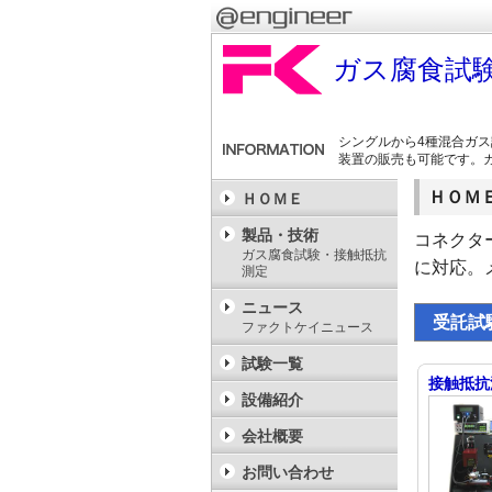
ガス腐食試
シングルから4種混合ガ
装置の販売も可能です。
ＨＯＭ
ＨＯＭＥ
製品・技術
コネクタ
ガス腐食試験・接触抵抗
に対応。
測定
ニュース
受託試験
ファクトケイニュース
試験一覧
接触抵抗
設備紹介
会社概要
お問い合わせ