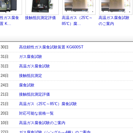
性ガス腐食
接触抵抗測定評価
高温ガス（25℃～
高温ガス腐食試験
置 K…
85℃）腐…
のご案内
月30日
高信頼性ガス腐食試験装置 KG600ST
月31日
ガス腐食試験
月31日
高温ガス腐食試験
月24日
接触抵抗測定
月24日
腐食試験
月21日
接触抵抗測定評価
月21日
高温ガス（25℃～85℃）腐食試験
月20日
対応可能な規格一覧
月10日
高温ガス腐食試験のご案内
月27日
ガス腐食試験（シングル～4種）のご案内