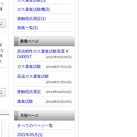
ガス腐食試験(3)
ミッ
違
ガス腐食試験機(3)
接触抵抗測定(1)
む
規格一覧(1)
新着ページ
ま
格な
高信頼性ガス腐食試験装置 K
格
G600ST
(2022年05月30日)
と
ガス腐食試験
下…
(2018年07月31日)
高温ガス腐食試験
(2018年07月31日)
接触抵抗測定
む
(2018年04月24日)
腐食試験
(2018年04月24日)
月別ページ
すべてのページ一覧
2022年05月(1)