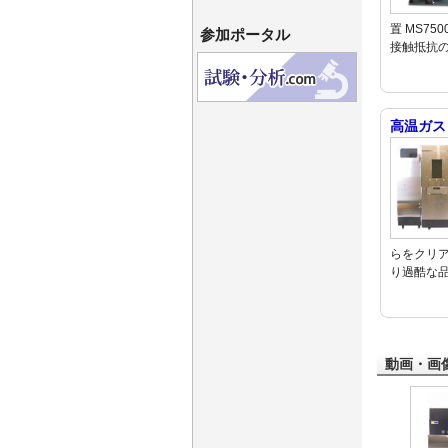
置 MS7
参加ポータル
接触抵抗
高温ガス
らをクリ
り過酷な
動画・画