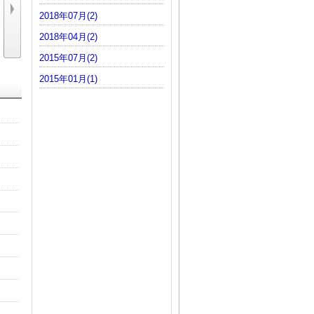
2018年07月(2)
2018年04月(2)
ガス腐食試験（シ
緊急元栓遮断装置
高圧保安法対応シ
ングル～4種…
のご案内
リンダーキャ…
2015年07月(2)
2015年01月(1)