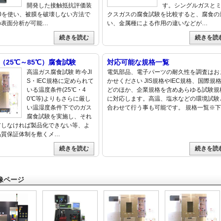
開発した接触抵抗評価装
す。シングルガスと
500を使い、被膜を破壊しない方法で
クスガスの腐食試験を比較すると、腐食の
の表面分析が可能…
い、金属種による作用の違いなどが…
続きを読む
続きを読
（25℃～85℃）腐食試験
対応可能な規格一覧
高温ガス腐食試験 昨今JI
電気部品、電子パーツの耐久性を調査はお
S・IEC規格に定められて
かせください JIS規格やIEC規格、国際規
いる温度条件(25℃・4
どのほか、企業規格を含めあらゆる試験規
0℃等)よりもさらに厳し
に対応します。高温、塩水などの環境試験
い温湿度条件下でのガス
合わせて行う事も可能です。 規格一覧※
腐食試験を実施し、それ
アしなければ製品化できない等、よ
品質保証体制を敷くメ…
続きを読む
続きを読
像ページ