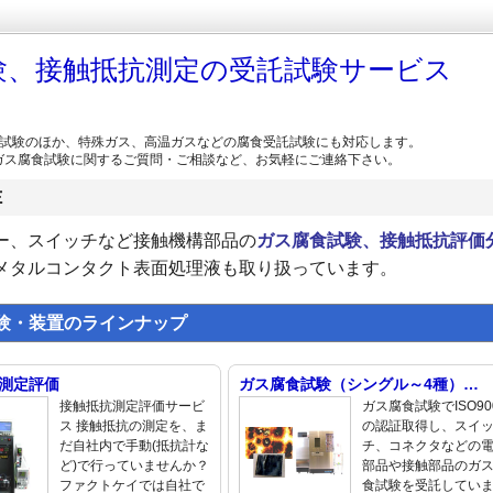
験、接触抵抗測定の受託試験サービス
ス試験のほか、特殊ガス、高温ガスなどの腐食受託試験にも対応します。
ガス腐食試験に関するご質問・ご相談など、お気軽にご連絡下さい。
Ｅ
ー、スイッチなど接触機構部品の
ガス腐食試験、接触抵抗評価
メタルコンタクト表面処理液も取り扱っています。
・装置のラインナップ
測定評価
ガス腐食試験（シングル～4種）…
接触抵抗測定評価サービ
ガス腐食試験でISO90
ス 接触抵抗の測定を、ま
の認証取得し、スイ
だ自社内で手動(抵抗計な
チ、コネクタなどの
ど)で行っていませんか？
部品や接触部品のガ
ファクトケイでは自社で
食試験を受託してい