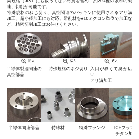
業規格（JIS）にも載ってない材質を含め、約200種の素材の調
達、切削が可能です。
特殊規格のねじ切り、真空関連のパッキンに使用されるアリ溝
加工、超小径加工にも対応。難削材を±10ミクロン単位で加工な
ど、精密切削加工はお任せください。
半導体製造関連の
特殊規格のネジ切り
入口が狭くて奥が広
真空部品
い
アリ溝加工
半導体関連部品
特殊材
特殊フランジ
ICFフランジ
チタン加工