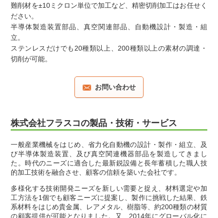
難削材を±10ミクロン単位で加工など、精密切削加工はお任せく
ださい。
半導体製造装置部品、真空関連部品、自動機設計・製造・組
立。
ステンレスだけでも20種類以上、200種類以上の素材の調達・
切削が可能。
お問い合わせ
株式会社フラスコの製品・技術・サービス
一般産業機械をはじめ、省力化自動機の設計・製作・組立、及
び半導体製造装置、及び真空関連機器部品を製造してきまし
た。時代のニーズに適合した最新鋭設備と長年蓄積した職人技
的加工技術を融合させ、顧客の信頼を築いた会社です。
多様化する技術開発ニーズを新しい需要と捉え、材料選定や加
工方法を1個でも顧客ニーズに提案し、製作に挑戦した結果、鉄
系材料をはじめ貴金属、レアメタル、樹脂等、約200種類の材質
の顧客提供が可能となりました。又、2014年にグローバル化に