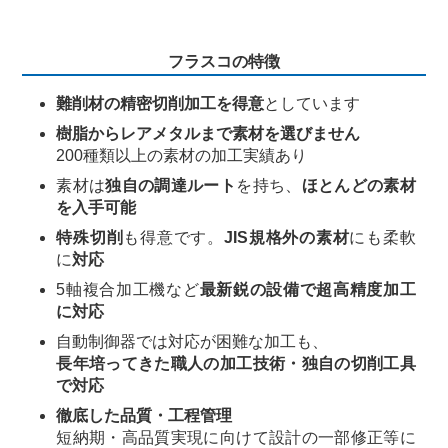
フラスコの特徴
難削材の精密切削加工を得意
としています
樹脂からレアメタルまで素材を選びません
200種類以上の素材の加工実績あり
素材は
独自の調達ルート
を持ち、
ほとんどの素材
を入手可能
特殊切削
も得意です。
JIS規格外の素材
にも柔軟
に
対応
5軸複合加工機など
最新鋭の設備で超高精度加工
に対応
自動制御器では対応が困難な加工も、
長年培ってきた職人の加工技術・独自の切削工具
で対応
徹底した品質・工程管理
短納期・高品質実現に向けて設計の一部修正等に