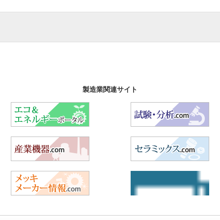
製造業関連サイト
エコ&エネルギーポータル
試
産業機器.com
セ
メッキメーカー情報.com
航