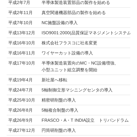
平成2年7月
半導体製造装置部品の製作を始める
平成2年11月
真空関連機器部品の製作を始める
平成7年10月
NC施盤設備の導入
平成13年12月
ISO9001:2000(品質保証マネジメントシステム
平成16年10月
株式会社フラスコに社名変更
平成16年11月
ワイヤーカット設備の導入
平成17年10月
半導体製造装置向のMC・NC設備増強、
小型ユニット組立調整を開始
平成19年4月
新社屋へ移転
平成24年7月
5軸制御立形マシニングセンタの導入
平成25年10月
精密研削盤の導入
平成26年8月
5軸複合制盤の導入
平成26年9月
FRASCO・A・T INDIA設立 トリバンドラム
平成27年12月
円筒研削盤の導入