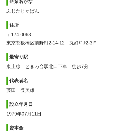
企業名かな
ふじたじゃぱん
住所
〒174-0063
東京都板橋区前野町2-14-12 丸好ﾋﾞﾙ2-3Ｆ
最寄り駅
東上線 ときわ台駅北口下車 徒歩7分
代表者名
藤田 登美雄
設立年月日
1979年07月11日
資本金