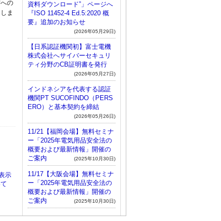
湾への
資料ダウンロード”」ページへ
たしま
『ISO 11452-4 Ed.5:2020 概
要』追加のお知らせ
(2026年05月29日)
整合
【日系認証機関初】富士電機
株式会社へサイバーセキュリ
ティ分野のCB証明書を発行
(2026年05月27日)
インドネシアを代表する認証
）
機関PT SUCOFINDO（PERS
ERO）と基本契約を締結
(2026年05月26日)
11/21【福岡会場】無料セミナ
ー「2025年電気用品安全法の
概要および最新情報」開催の
ご案内
(2025年10月30日)
11/17【大阪会場】無料セミナ
質表示
ー「2025年電気用品安全法の
いて
概要および最新情報」開催の
ご案内
(2025年10月30日)