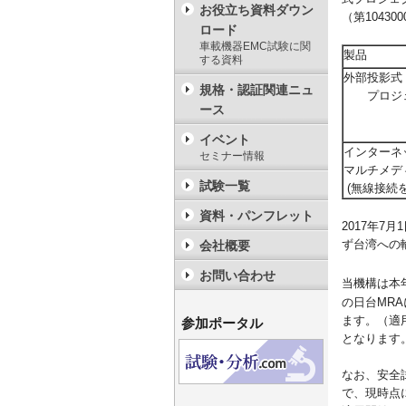
お役立ち資料ダウン
（第1043
ロード
車載機器EMC試験に関
製品
する資料
外部
規格・認証関連ニュ
プロジェ
ース
イベント
インターネ
セミナー情報
マルチメデ
試験一覧
(無線接続を
資料・パンフレット
2017年
ず台湾への
会社概要
お問い合わせ
当機構は本
の日台MR
ます。（適用
参加ポータル
となります
なお、安全
で、現時点