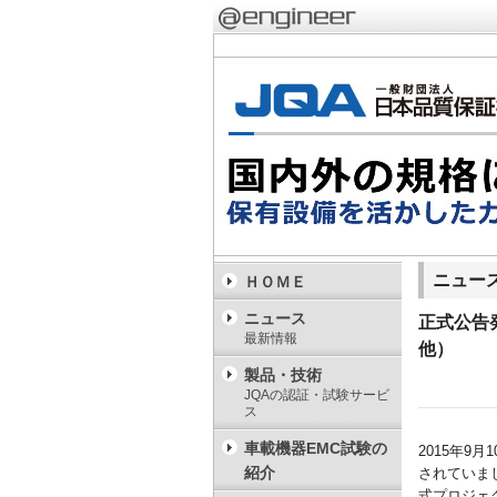
ニュー
ＨＯＭＥ
ニュース
正式公告
最新情報
他）
製品・技術
JQAの認証・試験サービ
ス
車載機器EMC試験の
2015年9
紹介
されていま
式プロジェク