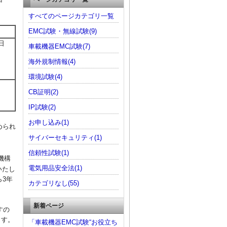
すべてのページカテゴリ一覧
EMC試験・無線試験(9)
日
車載機器EMC試験(7)
海外規制情報(4)
環境試験(4)
CB証明(2)
IP試験(2)
お申し込み(1)
められ
サイバーセキュリティ(1)
信頼性試験(1)
機構
電気用品安全法(1)
いたし
ら3年
カテゴリなし(55)
新着ページ
すの
ます。
「車載機器EMC試験“お役立ち