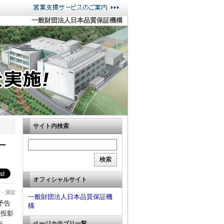
一般財団法人日本品質保証機構
サイト内検索
ー
オフィシャルサイト
析・測定
一般財団法人日本品質保証機
、予告
構
部投影
告
ページカテゴリ一覧