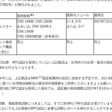
0007391号）が発行されました。
※
1
適用モジュール
適用日
適用規格
投影式
CNS 14408, CNS 13439
2＋4, 2+5
2017年7月1
クター
あるいは, CNS 14336-1,
または, 2+7
CNS 13438
CNS 15663第5節（含有表示）
ット接続
同上
同上
同上
ィア機器
含む)
7月1日以降、RPC認証を取得していない上記製品は、台湾内での出荷・販売が認
輸出も行えなくなります。
※2
年中には、上記製品をMRA
認定範囲内の品目に追加する予定です。ぜひ当
Aに基づく台湾商品検験法の適合性評価業務をご利用くださいますようお願い
日前にRPC認証を取得した場合でも、認証書の有効期限は2017年7月1日か
。）
試験、電磁環境試験につきましては、すでにBSMIとTAFの認定を受けていま
においても上記規格のRPC認証に必要な試験レポートを発行することができ