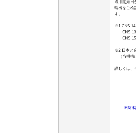
適用開始日
輸出をご検
す。
※1 CNS
CNS 134
CNS 15
※2 日本
（当機構は
詳しくは、
IP防