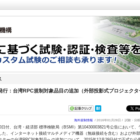
ス
発行：台湾RPC規制対象品目の追加（外部投影式プロジェクタ
海外規制情報
/ 2016年01月28日 /
試験・分
月10日付、台湾・経済部 標準検験局（BSMI）第10430003821号公告において
した、インターネット接続マルチメディア機器（無線接続を含む）および外
ターの台湾RPC対象製品への追加について、2015年12月29日付で正式な公