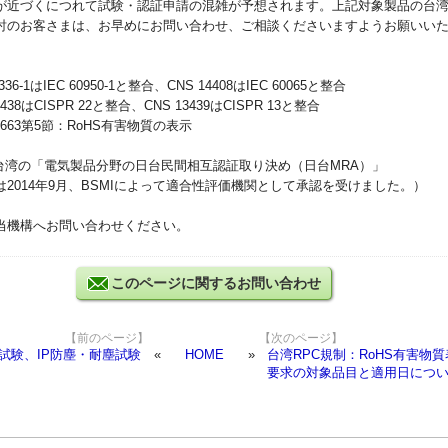
が近づくにつれて試験・認証申請の混雑が予想されます。上記対象製品の台
討のお客さまは、お早めにお問い合わせ、ご相談くださいますようお願いい
 14336-1はIEC 60950-1と整合、CNS 14408はIEC 60065と
38はCISPR 22と整合、CNS 13439はCISPR 13と整合
663第5節：RoHS有害物質の表示
と台湾の「電気製品分野の日台民間相互認証取り決め（日台MRA）」
2014年9月、BSMIによって適合性評価機関として承認を受けました。
当機構へお問い合わせください。
このページに関するお問い合わせ
【前のページ】
【次のページ】
水試験、IP防塵・耐塵試験
HOME
台湾RPC規制：RoHS有害物
要求の対象品目と適用日につ