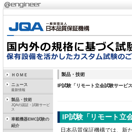
製品・技術
ＨＯＭＥ
ニュース
IP試験「リモート立会試験サービ
最新情報
製品・技術
JQAの認証・試験サービ
ス
IP試験「リモート立
車載機器EMC試験の
紹介
日本品質保証機構では、新た