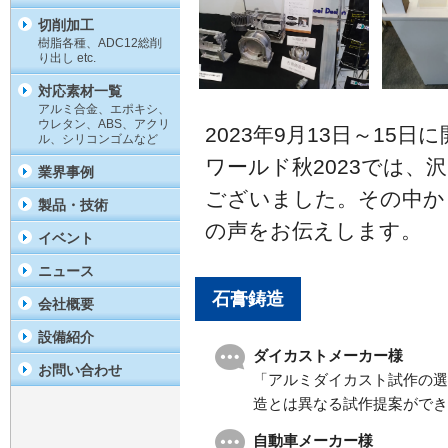
切削加工
樹脂各種、ADC12総削
り出し etc.
対応素材一覧
アルミ合金、エポキシ、
ウレタン、ABS、アクリ
2023年9月13日～15
ル、シリコンゴムなど
ワールド秋2023では、
業界事例
ございました。その中か
製品・技術
の声をお伝えします。
イベント
ニュース
石膏鋳造
会社概要
設備紹介
ダイカストメーカー様
お問い合わせ
「アルミダイカスト試作の選
造とは異なる試作提案ができ
自動車メーカー様