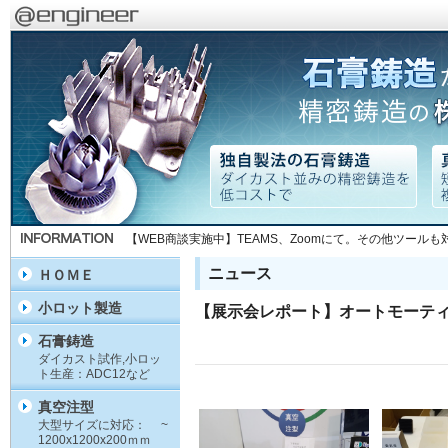
【WEB商談実施中】TEAMS、Zoomにて。その他ツール
ニュース
ＨＯＭＥ
小ロット製造
【展示会レポート】オートモーティブ
石膏鋳造
ダイカスト試作,小ロッ
ト生産：ADC12など
真空注型
大型サイズに対応： ~
1200x1200x200ｍｍ