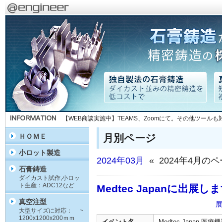
【WEB商談実施中】TEAMS、Zoomにて。その他ツール
月別ページ
ＨＯＭＥ
小ロット製造
2024年03月
« 2024年4月の
石膏鋳造
ダイカスト試作,小ロッ
ト生産：ADC12など
Medtec Japanに出展し
真空注型
大型サイズに対応： ~
1200x1200x200ｍｍ
イベント名
Medtec Japan