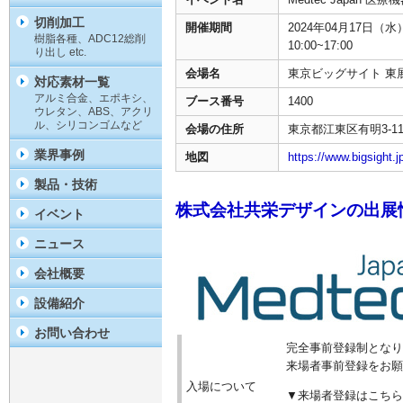
切削加工
開催期間
2024年04月17日（水
樹脂各種、ADC12総削
10:00~17:00
り出し etc.
会場名
東京ビッグサイト 東
対応素材一覧
アルミ合金、エポキシ、
ブース番号
1400
ウレタン、ABS、アクリ
ル、シリコンゴムなど
会場の住所
東京都江東区有明3-11
業界事例
地図
https://www.bigsight.j
製品・技術
株式会社共栄デザインの出展
イベント
ニュース
会社概要
設備紹介
お問い合わせ
完全事前登録制となり
来場者事前登録をお願
入場について
▼来場者登録はこちら