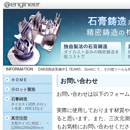
【WEB商談実施中】TEAMS、Zoomにて。その他ツール
お問い合わせ
ＨＯＭＥ
小ロット製造
お問い合わせは以下のフォーム
石膏鋳造
ダイカスト試作,小ロッ
ト生産：ADC12など
実際に使用しております材質や
ると思います。また、三次元測
真空注型
大型サイズに対応： ~
もお気軽にお問い合わせくださ
1200x1200x200ｍｍ