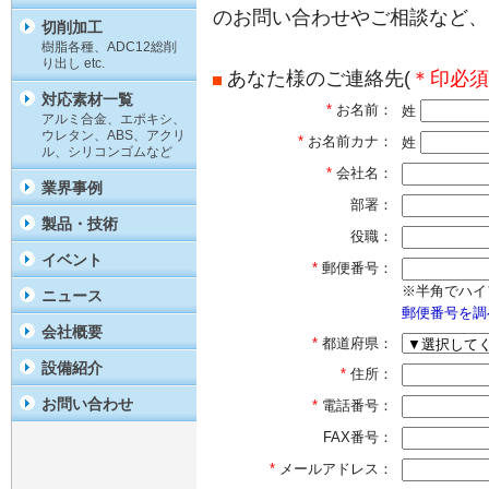
のお問い合わせやご相談など、
切削加工
樹脂各種、ADC12総削
り出し etc.
あなた様のご連絡先(
＊印必須
対応素材一覧
*
お名前：
姓
アルミ合金、エポキシ、
ウレタン、ABS、アクリ
*
お名前カナ：
姓
ル、シリコンゴムなど
*
会社名：
業界事例
部署：
製品・技術
役職：
イベント
*
郵便番号：
※半角でハイ
ニュース
郵便番号を調
会社概要
*
都道府県：
設備紹介
*
住所：
お問い合わせ
*
電話番号：
FAX番号：
*
メールアドレス：